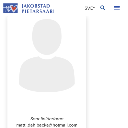
Hoppa
JAKOBSTAD
SVE
till
innehållet
FIN
ENG
Matti Dahlbacka
Sannfinländarna
matti.dahlbacka@hotmail.com