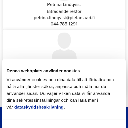
Petrina Lindqvist
Biträdande rektor
petrina.lindqvist@pietarsaari.fi
044 785 1291
Katrin Nylund
Denna webbplats använder cookies
Kundservice- och växelansvarig (Front Office)
Vi använder cookies och dina data till att förbättra och
katrin.nylund@jakobstad.fi
hålla alla tjänster säkra, anpassa och mäta hur du
044 785 1988
använder sidan. Du väljer vilken data vi får använda i
dina sekretessinställningar och kan läsa mer i
vår
dataskyddsbeskrivning
.