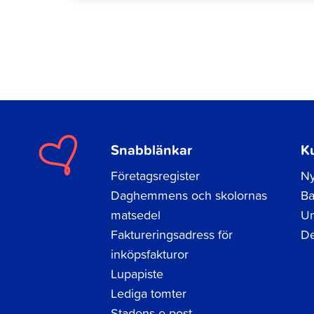
Snabblänkar
K
Företagsregister
Ny
Daghemmens och skolornas
Ba
matsedel
Un
Faktureringsadress för
De
inköpsfakturor
Lupapiste
Lediga tomter
Stadens e-post