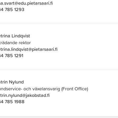
isa.svart@edu.pietarsaari.fi
4 785 1293
trina Lindqvist
trädande rektor
trina.lindqvist@pietarsaari.fi
4 785 1291
trin Nylund
ndservice- och växelansvarig (Front Office)
trin.nylund@jakobstad.fi
44 785 1988