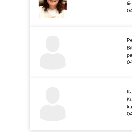
li
04
Pe
Bi
pe
04
Ka
Ku
ka
0