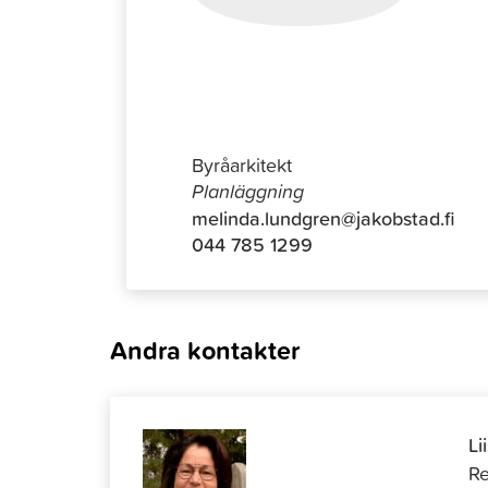
Melinda 
Byråarkitekt
Planläggning
melinda.lundgren@jakobstad.fi
044 785 1299
Andra kontakter
Li
Re