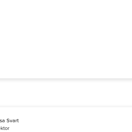
Lundgren
isa Svart
ktor