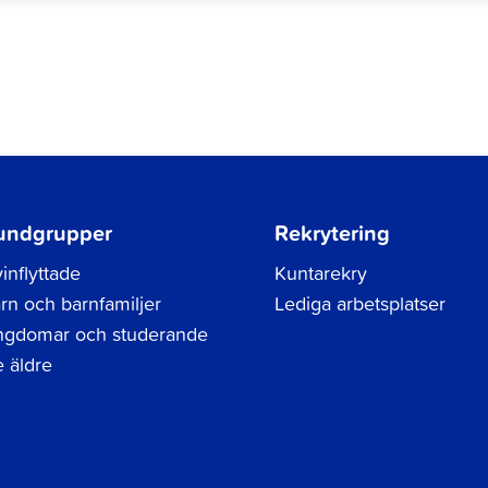
undgrupper
Rekrytering
inflyttade
Kuntarekry
rn och barnfamiljer
Lediga arbetsplatser
gdomar och studerande
 äldre