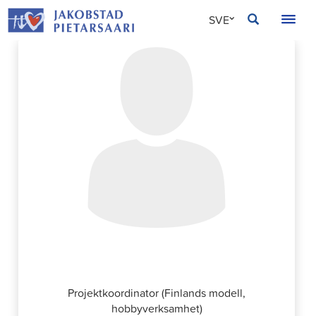
Hoppa
JAKOBSTAD
SVE
till
innehållet
FIN
ENG
Miia Knif
Projektkoordinator (Finlands modell,
hobbyverksamhet)