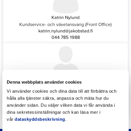
Katrin Nylund
Kundservice- och växelansvarig (Front Office)
katrin.nylund@jakobstad.fi
044 785 1988
Denna webbplats använder cookies
Annika Strömberg
Administrativ sekreterare
Vi använder cookies och dina data till att förbättra och
Sysselsättningstjänster
hålla alla tjänster säkra, anpassa och mäta hur du
annika.stomberg@jakobstad.fi
använder sidan. Du väljer vilken data vi får använda i
050 430 6640
dina sekretessinställningar och kan läsa mer i
vår
dataskyddsbeskrivning
.