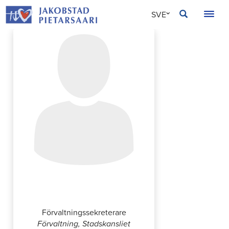
Hoppa
JAKOBSTAD
SVE
till
innehållet
FIN
ENG
Pia Saarijärvi
Förvaltningssekreterare
Förvaltning, Stadskansliet