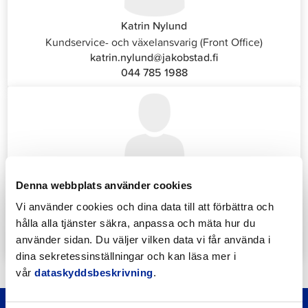
Katrin Nylund
Kundservice- och växelansvarig (Front Office)
katrin.nylund@jakobstad.fi
044 785 1988
Annika Strömberg
Denna webbplats använder cookies
Administrativ sekreterare
Vi använder cookies och dina data till att förbättra och
Sysselsättningstjänster
hålla alla tjänster säkra, anpassa och mäta hur du
annika.stomberg@jakobstad.fi
använder sidan. Du väljer vilken data vi får använda i
050 430 6640
dina sekretessinställningar och kan läsa mer i
vår
dataskyddsbeskrivning
.