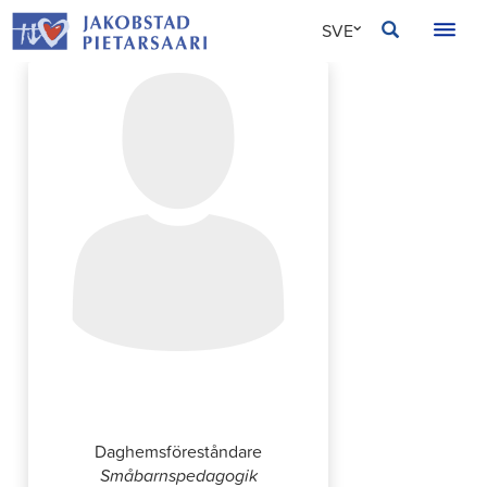
Hoppa
JAKOBSTAD
SVE
till
innehållet
FIN
ENG
Sara Molander
Daghemsföreståndare
Småbarnspedagogik