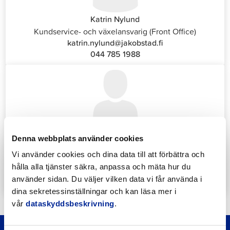
Katrin Nylund
Kundservice- och växelansvarig (Front Office)
katrin.nylund@jakobstad.fi
044 785 1988
Annika Strömberg
Denna webbplats använder cookies
Administrativ sekreterare
Vi använder cookies och dina data till att förbättra och
Sysselsättningstjänster
hålla alla tjänster säkra, anpassa och mäta hur du
annika.stomberg@jakobstad.fi
använder sidan. Du väljer vilken data vi får använda i
050 430 6640
dina sekretessinställningar och kan läsa mer i
vår
dataskyddsbeskrivning
.