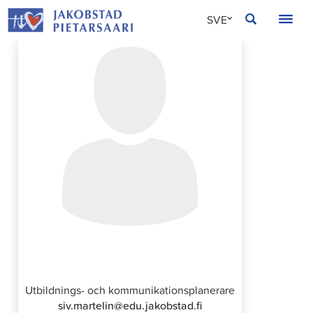
Hoppa
JAKOBSTAD
SVE
till
innehållet
FIN
ENG
Siv Martelin
Utbildnings- och kommunikationsplanerare
siv.martelin@edu.jakobstad.fi