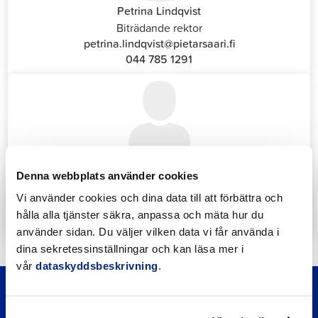
Petrina Lindqvist
Biträdande rektor
petrina.lindqvist@pietarsaari.fi
044 785 1291
Katrin Nylund
Denna webbplats använder cookies
Kundservice- och växelansvarig (Front Office)
Vi använder cookies och dina data till att förbättra och
katrin.nylund@jakobstad.fi
hålla alla tjänster säkra, anpassa och mäta hur du
044 785 1988
använder sidan. Du väljer vilken data vi får använda i
dina sekretessinställningar och kan läsa mer i
vår
dataskyddsbeskrivning
.