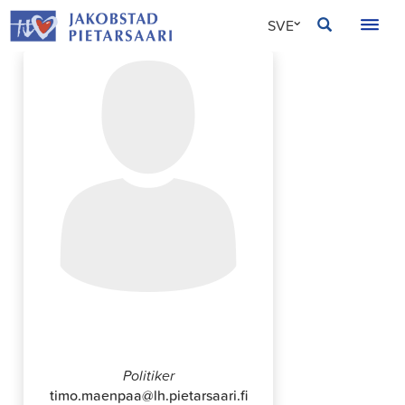
Hoppa
JAKOBSTAD
SVE
till
innehållet
FIN
ENG
Timo Mäenpää
Politiker
timo.maenpaa@lh.pietarsaari.fi