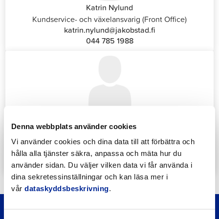
Katrin Nylund
Kundservice- och växelansvarig (Front Office)
katrin.nylund@jakobstad.fi
044 785 1988
Annika Strömberg
Denna webbplats använder cookies
Administrativ sekreterare
Sysselsättningstjänster
Vi använder cookies och dina data till att förbättra och
annika.stomberg@jakobstad.fi
hålla alla tjänster säkra, anpassa och mäta hur du
050 430 6640
använder sidan. Du väljer vilken data vi får använda i
dina sekretessinställningar och kan läsa mer i
vår
dataskyddsbeskrivning
.