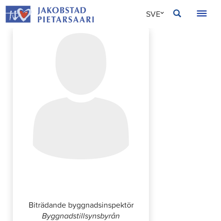
Hoppa
JAKOBSTAD
SVE
till
innehållet
FIN
ENG
Tommy Käldqvist
Biträdande byggnadsinspektör
Byggnadstillsynsbyrån