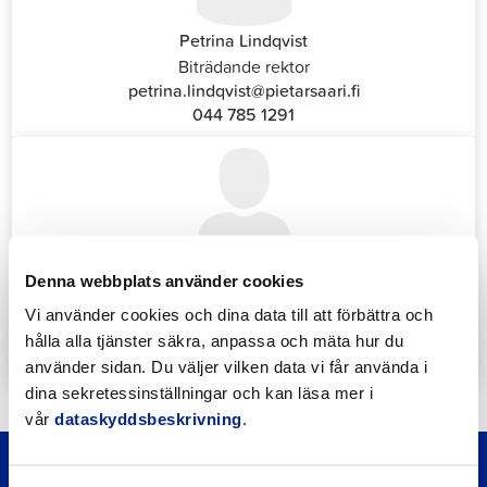
Petrina Lindqvist
Biträdande rektor
petrina.lindqvist@pietarsaari.fi
044 785 1291
Denna webbplats använder cookies
Katrin Nylund
Kundservice- och växelansvarig (Front Office)
Vi använder cookies och dina data till att förbättra och
katrin.nylund@jakobstad.fi
hålla alla tjänster säkra, anpassa och mäta hur du
044 785 1988
använder sidan. Du väljer vilken data vi får använda i
dina sekretessinställningar och kan läsa mer i
vår
dataskyddsbeskrivning
.