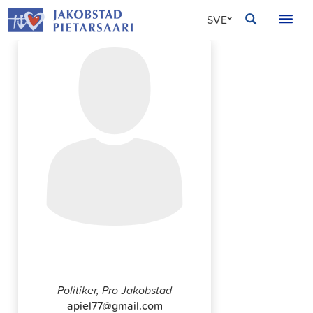
Hoppa
JAKOBSTAD
SVE
till
innehållet
FIN
ENG
Tuomo Palojärvi
Politiker, Pro Jakobstad
apiel77@gmail.com