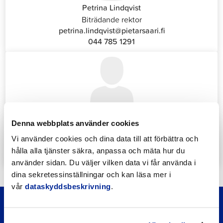
Petrina Lindqvist
Biträdande rektor
petrina.lindqvist@pietarsaari.fi
044 785 1291
Katrin Nylund
Denna webbplats använder cookies
Kundservice- och växelansvarig (Front Office)
Vi använder cookies och dina data till att förbättra och
katrin.nylund@jakobstad.fi
hålla alla tjänster säkra, anpassa och mäta hur du
044 785 1988
använder sidan. Du väljer vilken data vi får använda i
dina sekretessinställningar och kan läsa mer i
vår
dataskyddsbeskrivning
.