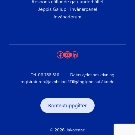
Respons gällande gatuunderhållet
Jeppis Gallup - invånarpanel
Invånarforum
Facebook
Instagram
LinkedIn
Tel.
06 786 3111
Dataskyddsbeskrivning
registraturen@jakobstad.fi
Tillgänglighetsutlåtande
Kontaktuppgifter
© 2026 Jakobstad