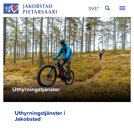
Hoppa
JAKOBSTAD
SVE
till
innehållet
FIN
ENG
Uthyrningstjänster
Uthyrningstjänster i
Jakobstad