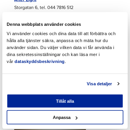
Storgatan 6, tel. 044 7816 512
Sediqi Bikeshop
Denna webbplats använder cookies
Choraeusgatan 13, tel. 044 5013
Vi använder cookies och dina data till att förbättra och
552
hålla alla tjänster säkra, anpassa och mäta hur du
använder sidan. Du väljer vilken data vi får använda i
Homecation
(elektriska
dina sekretessinställningar och kan läsa mer i
fatbikecyklar)
vår
dataskyddsbeskrivning
.
SunFun JetSki
(elektriska
fatbikecyklar)
Visa detaljer
Tel. 044 230 7299
Tillåt alla
Redibikes
(elektriska fatbikecyklar)
Tel. 050 4140 983, 050 5351 999,
Anpassa
044 4494 282, 040 9612 596