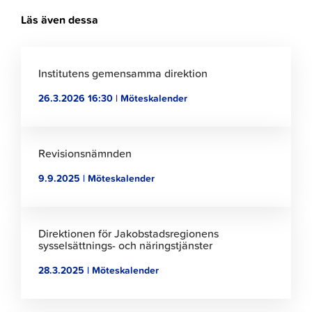
Läs även dessa
Klicka
för
Institutens gemensamma direktion
att
26.3.2026 16:30 | Möteskalender
läsa
artikeln
Klicka
för
Revisionsnämnden
att
9.9.2025 | Möteskalender
läsa
artikeln
Klicka
för
Direktionen för Jakobstadsregionens
att
sysselsättnings- och näringstjänster
läsa
28.3.2025 | Möteskalender
artikeln