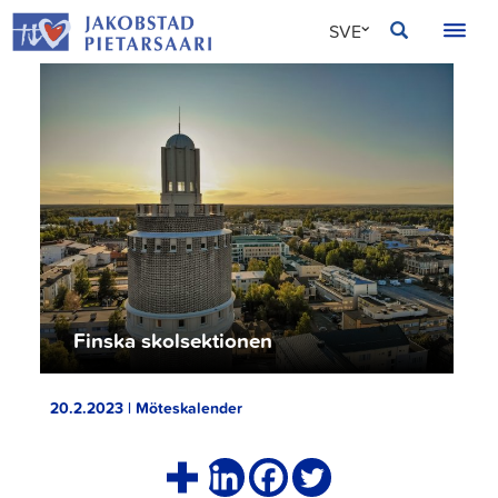
Hoppa
JAKOBSTAD
SVE
till
innehållet
FIN
ENG
Finska skolsektionen
20.2.2023 | Möteskalender