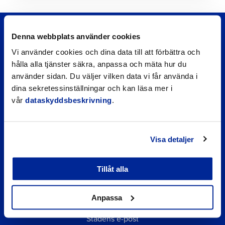
Denna webbplats använder cookies
Vi använder cookies och dina data till att förbättra och
hålla alla tjänster säkra, anpassa och mäta hur du
använder sidan. Du väljer vilken data vi får använda i
dina sekretessinställningar och kan läsa mer i
vår
dataskyddsbeskrivning
.
Snabblänkar
Visa detaljer
Företagsregister
Daghemmens och skolornas matsedel
Tillåt alla
Faktureringsadress för inköpsfakturor
Lupapiste
Anpassa
Lediga tomter
Stadens e-post