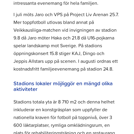
intressanta evenemang för hela familjen.
I juli möts Jaro och VPS på Project Liv Arenan 25.7.
Mer toppfotboll utlovas bland annat på
Veikkausliiga-matchen vid invigningen av stadion
9.8 då Jaro möter Haka och 21.8 då U16-pojkarna
spelar landskamp mot Sverige. På stadions
öppningskonsert 15.8 stiger KAJ, Dingo och
Jeppis Allstars upp på scenen. I augusti ordnas ett
kostnadsfritt familjeevenemang på stadion 24.8.
Stadions lokaler möjliggör en mängd olika
aktiviteter
Stadions totala yta är 8 710 m2 och denna helhet
inkluderar en konstgräsplan som uppfyller de
nationella kraven för fotboll på toppnivå, över 3
600 läktarplatser, rymliga omklädningsrum, en
plats för rehabiliteringsträning och en restaurang