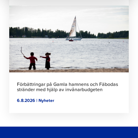
Klicka
för
att
läsa
artikeln
Förbättringar på Gamla hamnens och Fäbodas
stränder med hjälp av invånarbudgeten
6.8.2026 | Nyheter