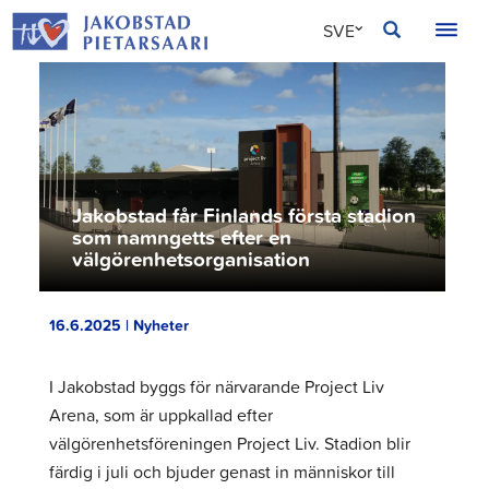
Hoppa
JAKOBSTAD
SVE
till
innehållet
FIN
ENG
Jakobstad får Finlands första stadion
som namngetts efter en
välgörenhetsorganisation
16.6.2025 | Nyheter
I Jakobstad byggs för närvarande Project Liv
Arena, som är uppkallad efter
välgörenhetsföreningen Project Liv. Stadion blir
färdig i juli och bjuder genast in människor till