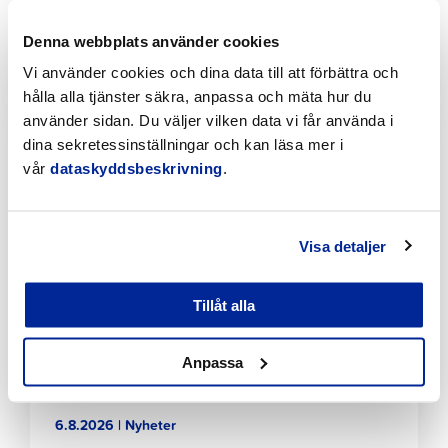
Bekämpningen av invasiva växter fortskrider
planenligt i Jakobstad
Denna webbplats använder cookies
7.8.2026 | Nyheter
Vi använder cookies och dina data till att förbättra och
hålla alla tjänster säkra, anpassa och mäta hur du
Klicka
använder sidan. Du väljer vilken data vi får använda i
för
dina sekretessinställningar och kan läsa mer i
att
vår
dataskyddsbeskrivning
.
läsa
artikeln
Visa detaljer
Tillåt alla
Tillfälliga trafikarrangemang vid Sikören samt i
Anpassa
korsningen mellan Stationsvägen och
Jakobsgatan
6.8.2026 | Nyheter