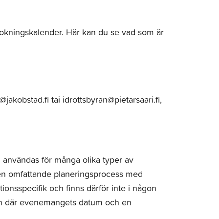
s bokningskalender. Här kan du se vad som är
kobstad.fi tai idrottsbyran@pietarsaari.fi,
 användas för många olika typer av
en omfattande planeringsprocess med
uationsspecifik och finns därför inte i någon
rågan där evenemangets datum och en