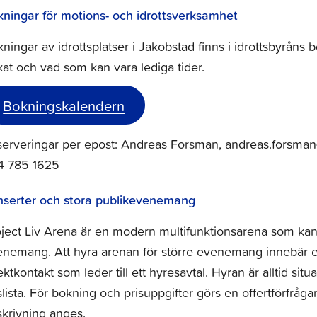
ningar för motions- och idrottsverksamhet
ningar av idrottsplatser i Jakobstad finns i idrottsbyrån
at och vad som kan vara lediga tider.
Bokningskalendern
erveringar per epost: Andreas Forsman, andreas.forsman@ja
4 785 1625
nserter och stora publikevenemang
ject Liv Arena är en modern multifunktionsarena som kan
enemang. Att hyra arenan för större evenemang innebär 
ektkontakt som leder till ett hyresavtal. Hyran är alltid sit
slista. För bokning och prisuppgifter görs en offertförf
krivning anges.