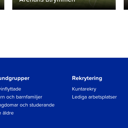
undgrupper
Rekrytering
inflyttade
Kuntarekry
rn och barnfamiljer
Lediga arbetsplatser
gdomar och studerande
 äldre