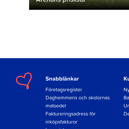
Snabblänkar
K
Företagsregister
Ny
Daghemmens och skolornas
Ba
matsedel
Un
Faktureringsadress för
De
inköpsfakturor