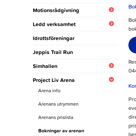
Bok
Motionsrådgivning
Bok
Tester
Ledd verksamhet
bok
Aktiviteter
Vinterprogram
Idrottsföreningar
Sommarprogram
Jeppis Trail Run
Res
Motionslådor
Simhallen
04
Vattengymnastik och
Bassänger
Project Liv Arena
cirkelträning
Ko
Simkurser
Arena info
Seniorer
Pro
Simkurser för barn
Specialsimkort
Arenans utrymmen
ev
Anmälan till simkurs
Babysim
dir
Simhallens priser
Arenans prislista
Anmälan till Babysim
pri
Simkurser för vuxna
Simhallsbokningar
Bokningar av arenan
bes