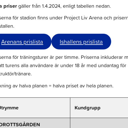
a priser
gäller från 1.4.2024, enligt tabellen nedan.
serna för stadion finns under Project Liv Arena och prisern
stallen.
Arenans prislista
Ishallens prislista
serna för träningsturer är per timme. Priserna inkluderar 
att turens alla användare är under 18 år med undantag för
truktör/tränare.
ning av halva planen = halva priset av hela planen.
Utrymme
Kundgrupp
IDROTTSGÅRDEN