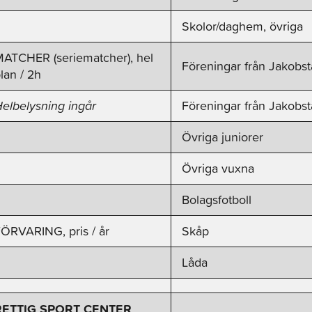
Skolor/daghem, övriga
ATCHER (seriematcher), hel
Föreningar från Jakobst
lan / 2h
elbelysning ingår
Föreningar från Jakobs
Övriga juniorer
Övriga vuxna
Bolagsfotboll
ÖRVARING, pris / år
Skåp
Låda
RETTIG SPORT CENTER