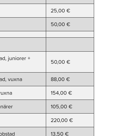
25,00 €
50,00 €
d, juniorer +
50,00 €
tad, vuxna
88,00 €
vuxna
154,00 €
onärer
105,00 €
220,00 €
obstad
13,50 €