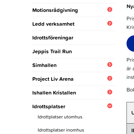
Ny
Motionsrådgivning
Pri
Tester
Ledd verksamhet
Kri
Aktiviteter
Vinterprogram
Idrottsföreningar
Sommarprogram
Jeppis Trail Run
Pri
Motionslådor
Simhallen
är 
Vattengymnastik och
Bassänger
ins
Project Liv Arena
cirkelträning
Simkurser
Bok
Arena info
Ishallen Kristallen
Seniorer
Simkurser för barn
Specialsimkort
Arenans utrymmen
Ishallens prislista
Idrottsplatser
Anmälan till simkurs
Babysim
Simhallens priser
Arenans prislista
Bokning av ishallen
Idrottplatser utomhus
Anmälan till Babysim
Simkurser för vuxna
Motionsbanor
Simhallsbokningar
Bokningar av arenan
Idrottsplatser inomhus