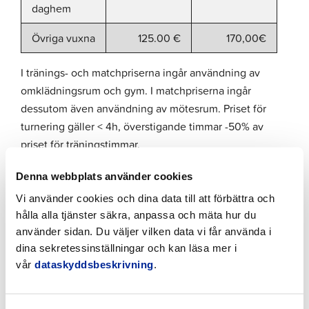
daghem
Övriga vuxna
125.00 €
170,00€
I tränings- och matchpriserna ingår användning av
omklädningsrum och gym. I matchpriserna ingår
dessutom även användning av mötesrum. Priset för
turnering gäller < 4h, överstigande timmar -50% av
priset för träningstimmar.
Denna webbplats använder cookies
Övriga
Vi använder cookies och dina data till att förbättra och
evenemang
per timme
per dag
hålla alla tjänster säkra, anpassa och mäta hur du
för
använder sidan. Du väljer vilken data vi får använda i
föreningar
dina sekretessinställningar och kan läsa mer i
Utanför
vår
dataskyddsbeskrivning
.
125,00€
1100,00€
issäsong