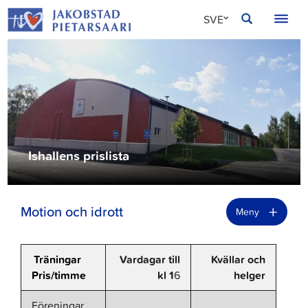
Hoppa
JAKOBSTAD
SVE
till
innehållet
FIN
ENG
Ishallens prislista
+
Motion och idrott
Meny
Träningar
Vardagar till
Kvällar och
Pris/timme
kl 1
6
helger
Föreningar