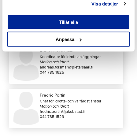
Prisuppgifter för större evenemang på offertbegäran.
Visa detaljer
Tillåt alla
Kontakta oss
Anpassa
Andreas Forsman
Koordinator för idrottsanläggningar
Motion och idrott
andreas.forsman@pietarsaari.fi
044 785 1625
Fredric Portin
Chef för idrotts- och välfärdstjänster
Motion och idrott
fredric.portin@jakobstad.fi
044 785 1529