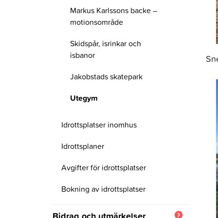
Anmälan till
Markus Karlssons backe –
Anvisningar och regler
vuxensimkurs
motionsområde
Anvisningar för elavbrott
Skidspår, isrinkar och
isbanor
Sn
Jakobstads skatepark
Utegym
Idrottsplatser inomhus
Idrottsplaner
Avgifter för idrottsplatser
Bokning av idrottsplatser
Ansökan om utrymme för
Bidrag och utmärkelser
idrottsverksamhet