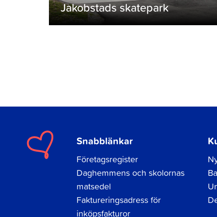
Jakobstads skatepark
Snabblänkar
K
Företagsregister
Ny
Daghemmens och skolornas
Ba
matsedel
Un
Faktureringsadress för
De
inköpsfakturor