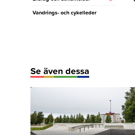
Medaljfest
Vandrings- och cykelleder
Nominering
FM, NM, EM och VM
Medaljörer
Se även dessa