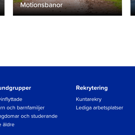
Motionsbanor
undgrupper
Rekrytering
inflyttade
Kuntarekry
rn och barnfamiljer
Lediga arbetsplatser
gdomar och studerande
 äldre