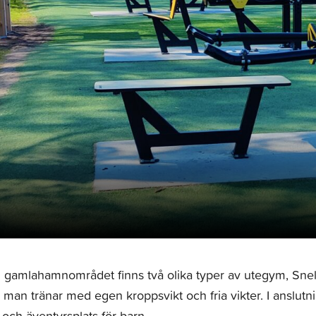
d gamlahamnområdet finns två olika typer av utegym, Sn
 man tränar med egen kroppsvikt och fria vikter. I anslut
 och äventyrsplats för barn.