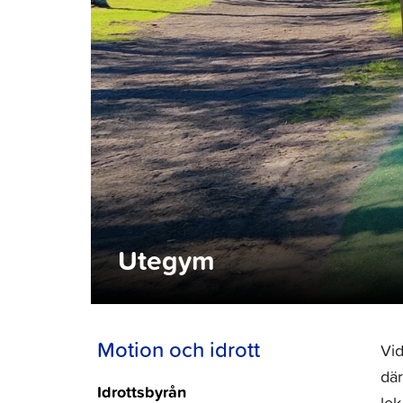
Utegym
Motion och idrott
Vi
där
Idrottsbyrån
lek