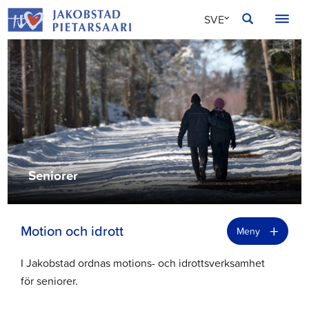
Hoppa
JAKOBSTAD
SVE
till
innehållet
FIN
ENG
Seniorer
+
Motion och idrott
Meny
I Jakobstad ordnas motions- och idrottsverksamhet
för seniorer.