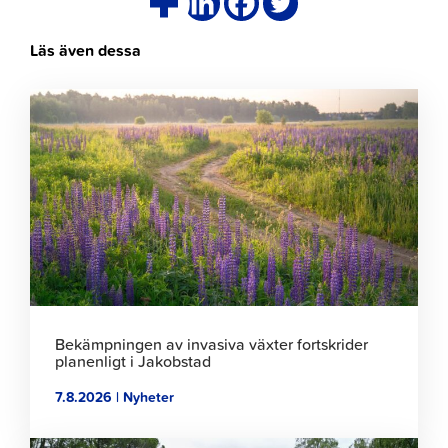
Läs även dessa
Klicka
för
att
läsa
artikeln
Bekämpningen av invasiva växter fortskrider
planenligt i Jakobstad
7.8.2026 | Nyheter