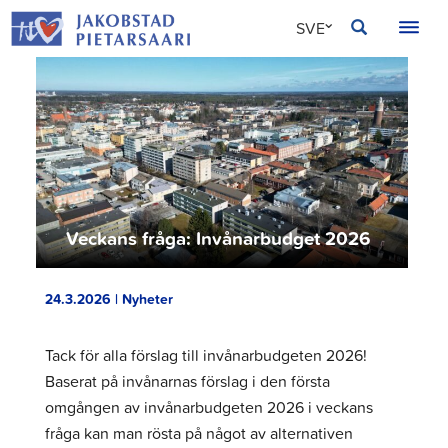
Hoppa
JAKOBSTAD
SVE
till
innehållet
FIN
ENG
Veckans fråga: Invånarbudget 2026
24.3.2026 | Nyheter
Tack för alla förslag till invånarbudgeten 2026!
Baserat på invånarnas förslag i den första
omgången av invånarbudgeten 2026 i veckans
fråga kan man rösta på något av alternativen