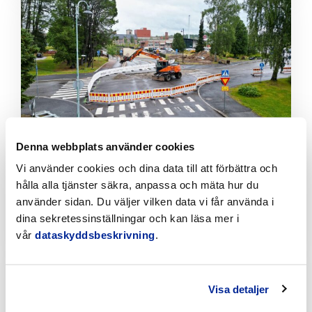
Klicka
för
att
läsa
artikeln
Denna webbplats använder cookies
Vi använder cookies och dina data till att förbättra och
Tillfälliga trafikarrangemang vid Sikören samt i
korsningen mellan Stationsvägen och
hålla alla tjänster säkra, anpassa och mäta hur du
Jakobsgatan
använder sidan. Du väljer vilken data vi får använda i
dina sekretessinställningar och kan läsa mer i
6.8.2026 | Nyheter
vår
dataskyddsbeskrivning
.
Klicka
för
att
Visa detaljer
läsa