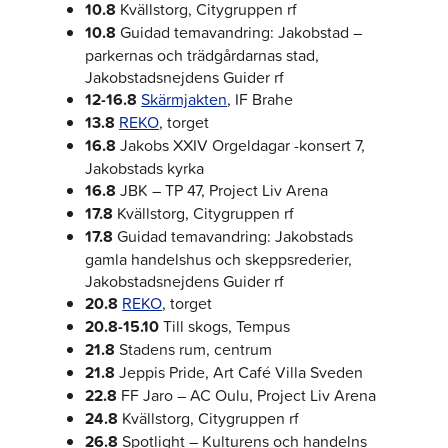
10.8
Kvällstorg, Citygruppen rf
10.8
Guidad temavandring: Jakobstad –
parkernas och trädgårdarnas stad,
Jakobstadsnejdens Guider rf
12-16.8
Skärmjakten
, IF Brahe
13.8
REKO
, torget
16.8
Jakobs XXIV Orgeldagar -konsert 7,
Jakobstads kyrka
16.8
JBK – TP 47, Project Liv Arena
17.8
Kvällstorg, Citygruppen rf
17.8
Guidad temavandring: Jakobstads
gamla handelshus och skeppsrederier,
Jakobstadsnejdens Guider rf
20.8
REKO
, torget
20.8-15.10
Till skogs, Tempus
21.8
Stadens rum, centrum
21.8
Jeppis Pride, Art Café Villa Sveden
22.8
FF Jaro – AC Oulu, Project Liv Arena
24.8
Kvällstorg, Citygruppen rf
26.8
Spotlight – Kulturens och handelns