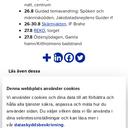
natt, centrum
26.8
Guidad temavandring: Spöken och
människoöden, Jakobstadsnejdens Guider rf
26-30.8
Skärmjakten
, IF Brahe
27.8
REKO
, torget
27.8
Östersjödagen, Gamla
hamn/Kittholmens badstrand
Läs även dessa
Klicka
Denna webbplats använder cookies
för
att
Vi använder cookies och dina data till att förbättra och
läsa
hålla alla tjänster säkra, anpassa och mäta hur du
artikeln
använder sidan. Du väljer vilken data vi får använda i
dina sekretessinställningar och kan läsa mer i
vår
dataskyddsbeskrivning
.