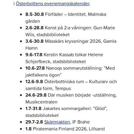
i
Österbottens evenemangskalender
.
8.5-30.8
Förfäder – Identitet, Malmska
gården
2.6-28.8
Konst på 2:a våningen: Gun-Marie
Wiis, stadsbiblioteket
3.6-30.8
Mässkärs kryssningar 2026, Gamla
Hamn
9.6-17.8
Kerstin Kassab tolkar Helene
Schjerfbeck, stadsbiblioteket
10.6-27.8
Nanoqs sommarutställning: ”Med
jaktfalkens ögon”
12.6-9.8
Österbottniska rum – Kulturarv och
samtida form, Tempus
24.6-29.8
Där musiken började -utställning,
Musikcentralen
1.7-31.8
Jakartes sommargalleri: ”Glöd”,
stadsbiblioteket
29.7-2.8
Skärmjakten
, IF Brahe
1.8
Piratemania Finland 2026, Lillsand