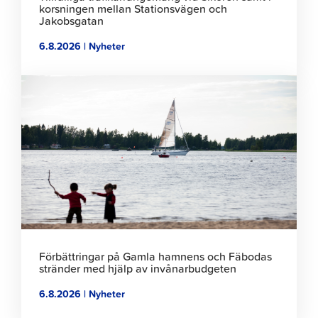
korsningen mellan Stationsvägen och
Jakobsgatan
6.8.2026 | Nyheter
Klicka
för
att
läsa
artikeln
Förbättringar på Gamla hamnens och Fäbodas
stränder med hjälp av invånarbudgeten
6.8.2026 | Nyheter