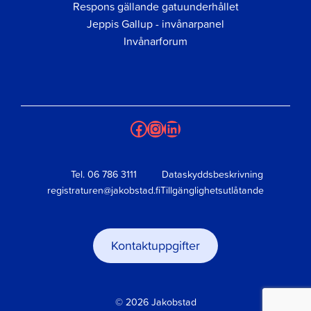
Respons gällande gatuunderhållet
Jeppis Gallup - invånarpanel
Invånarforum
Facebook
Instagram
LinkedIn
Tel.
06 786 3111
Dataskyddsbeskrivning
registraturen@jakobstad.fi
Tillgänglighetsutlåtande
Kontaktuppgifter
© 2026 Jakobstad