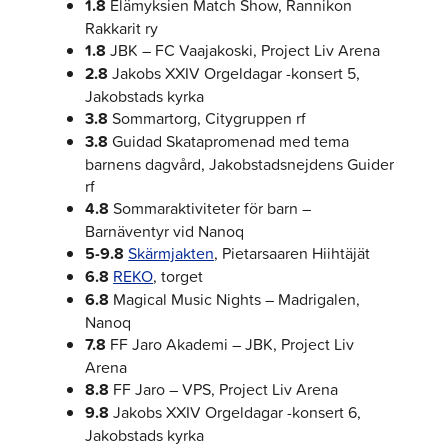
1.8
Elämyksien Match Show, Rannikon
Rakkarit ry
1.8
JBK – FC Vaajakoski, Project Liv Arena
2.8
Jakobs XXIV Orgeldagar -konsert 5,
Jakobstads kyrka
3.8
Sommartorg, Citygruppen rf
3.8
Guidad Skatapromenad med tema
barnens dagvård, Jakobstadsnejdens Guider
rf
4.8
Sommaraktiviteter för barn –
Barnäventyr vid Nanoq
5-9.8
Skärmjakten
, Pietarsaaren Hiihtäjät
6.8
REKO
, torget
6.8
Magical Music Nights – Madrigalen,
Nanoq
7.8
FF Jaro Akademi – JBK, Project Liv
Arena
8.8
FF Jaro – VPS, Project Liv Arena
9.8
Jakobs XXIV Orgeldagar -konsert 6,
Jakobstads kyrka