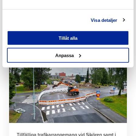
Visa detaljer
Bekämpningen av invasiva växter fortskrider
planenligt i Jakobstad
Tillåt alla
7.8.2026 | Nyheter
Anpassa
Klicka
för
att
läsa
artikeln
Tillfälliga trafikarrangemang vid Sikören samt i