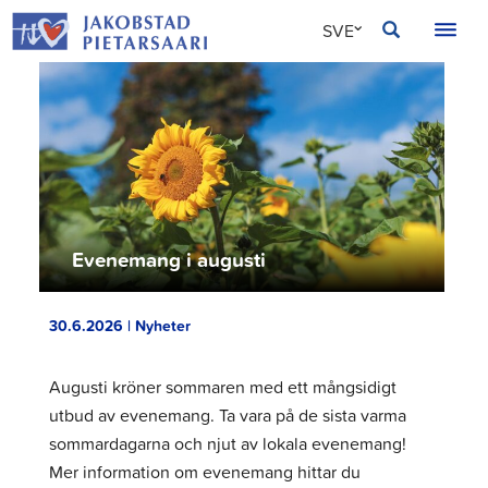
Hoppa
JAKOBSTAD
SVE
till
innehållet
FIN
ENG
Evenemang i augusti
30.6.2026 | Nyheter
Augusti kröner sommaren med ett mångsidigt
utbud av evenemang. Ta vara på de sista varma
sommardagarna och njut av lokala evenemang!
Mer information om evenemang hittar du