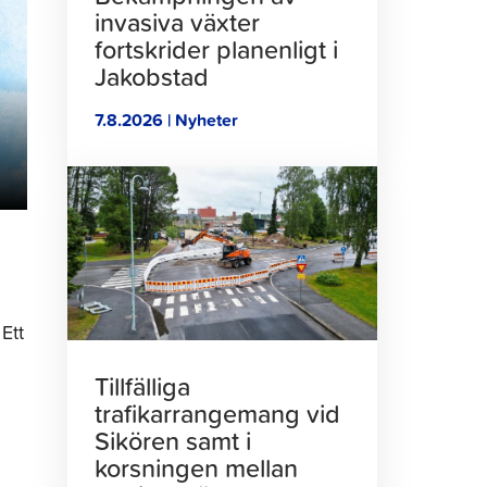
invasiva växter
fortskrider planenligt i
Jakobstad
7.8.2026 | Nyheter
Klicka
för
att
läsa
artikeln
Ett
Tillfälliga
trafikarrangemang vid
Sikören samt i
korsningen mellan