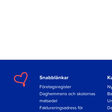
Snabblänkar
K
Företagsregister
Ny
Daghemmens och skolornas
Ba
matsedel
Un
Faktureringsadress för
De