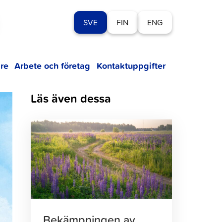
SVE
FIN
ENG
re
Arbete och företag
Kontaktuppgifter
Läs även dessa
Klicka
för
att
läsa
artikeln
Bekämpningen av