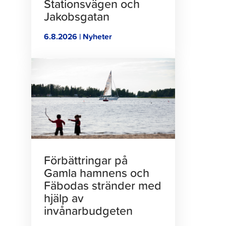
Stationsvägen och
Jakobsgatan
6.8.2026 | Nyheter
Klicka
för
att
läsa
artikeln
Förbättringar på
Gamla hamnens och
Fäbodas stränder med
hjälp av
invånarbudgeten