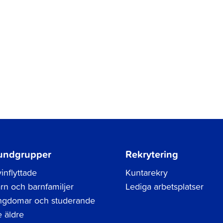
undgrupper
Rekrytering
inflyttade
Kuntarekry
rn och barnfamiljer
Lediga arbetsplatser
gdomar och studerande
 äldre