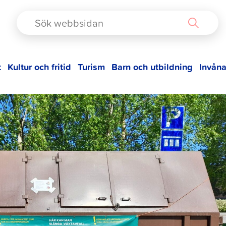
TAD
t
Kultur och fritid
Turism
Barn och utbildning
Invåna