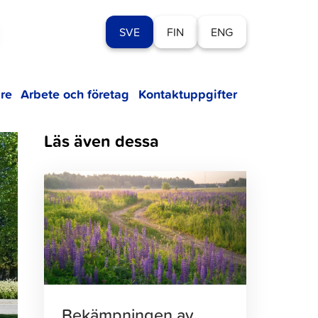
SVE
FIN
ENG
re
Arbete och företag
Kontaktuppgifter
Läs även dessa
Klicka
för
att
läsa
artikeln
Bekämpningen av