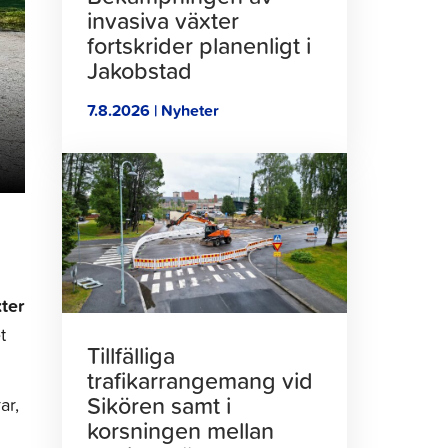
invasiva växter
fortskrider planenligt i
Jakobstad
7.8.2026 | Nyheter
Klicka
för
att
läsa
artikeln
ter
t
Tillfälliga
trafikarrangemang vid
Sikören samt i
ar,
korsningen mellan