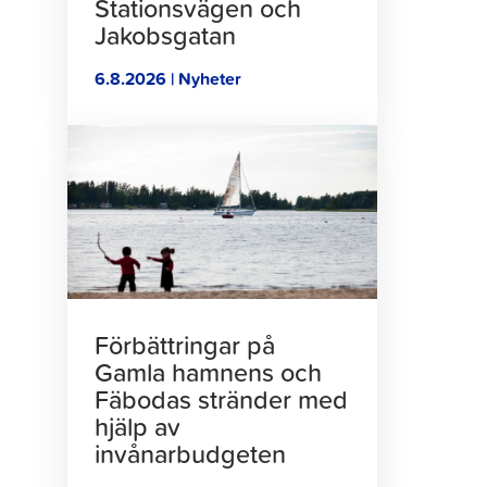
Stationsvägen och
Jakobsgatan
6.8.2026 | Nyheter
Klicka
för
att
läsa
artikeln
Förbättringar på
Gamla hamnens och
Fäbodas stränder med
hjälp av
invånarbudgeten