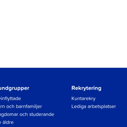
undgrupper
Rekrytering
inflyttade
Kuntarekry
rn och barnfamiljer
Lediga arbetsplatser
gdomar och studerande
 äldre