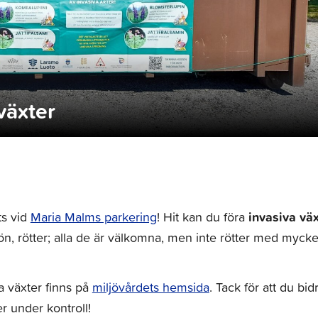
växter
invasiva väx
ts vid
Maria Malms parkering
! Hit kan du föra
ön, rötter; alla de är välkomna, men inte rötter med mycke
 växter finns på
miljövårdets hemsida
. Tack för att du bidr
r under kontroll!