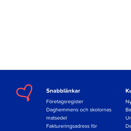
Snabblänkar
K
Företagsregister
Ny
Daghemmens och skolornas
Ba
matsedel
Un
Faktureringsadress för
De