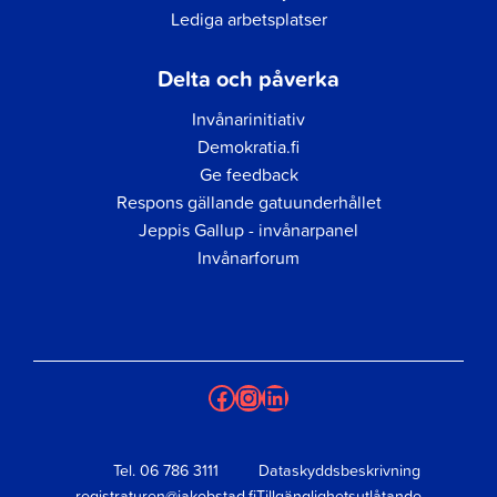
Lediga arbetsplatser
Delta och påverka
Invånarinitiativ
Demokratia.fi
Ge feedback
Respons gällande gatuunderhållet
Jeppis Gallup - invånarpanel
Invånarforum
Facebook
Instagram
LinkedIn
Tel.
06 786 3111
Dataskyddsbeskrivning
registraturen@jakobstad.fi
Tillgänglighetsutlåtande