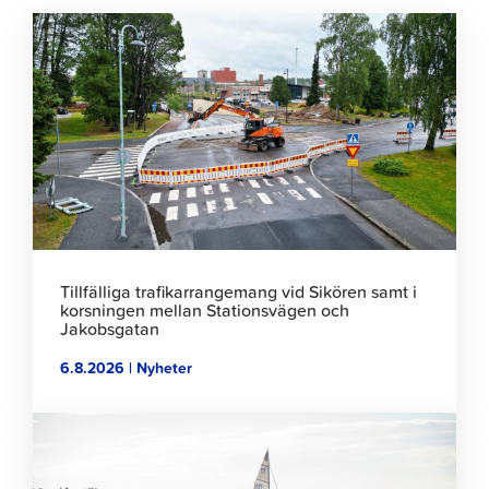
Klicka
för
att
läsa
artikeln
Tillfälliga trafikarrangemang vid Sikören samt i
korsningen mellan Stationsvägen och
Jakobsgatan
6.8.2026 | Nyheter
Klicka
för
att