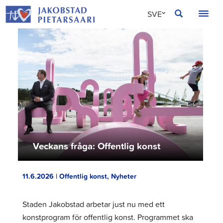
Hoppa
JAKOBSTAD
SVE
till
innehållet
FIN
ENG
Veckans fråga: Offentlig konst
11.6.2026 | Offentlig konst, Nyheter
Staden Jakobstad arbetar just nu med ett
konstprogram för offentlig konst. Programmet ska