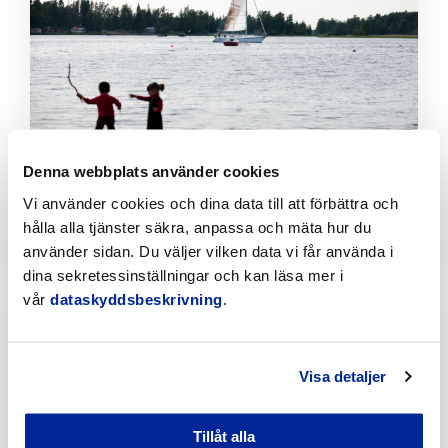
läsa
artikeln
Denna webbplats använder cookies
Förbättringar på Gamla hamnens och Fäbodas
stränder med hjälp av invånarbudgeten
Vi använder cookies och dina data till att förbättra och
hålla alla tjänster säkra, anpassa och mäta hur du
6.8.2026 | Nyheter
använder sidan. Du väljer vilken data vi får använda i
dina sekretessinställningar och kan läsa mer i
Klicka
vår
dataskyddsbeskrivning
.
för
att
läsa
artikeln
Visa detaljer
Tillåt alla