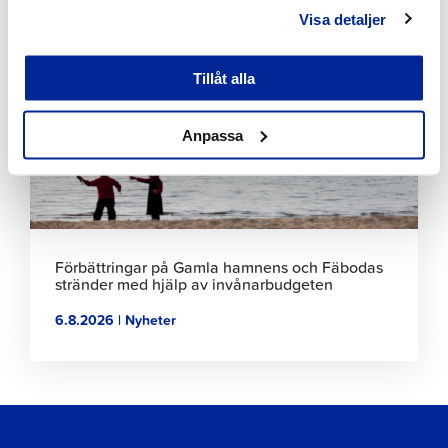
Visa detaljer
Klicka
för
att
Tillåt alla
läsa
artikeln
Anpassa
Förbättringar på Gamla hamnens och Fäbodas
stränder med hjälp av invånarbudgeten
6.8.2026 | Nyheter