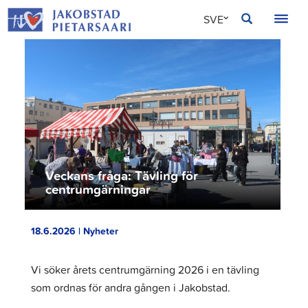
Hoppa
JAKOBSTAD
SVE
till
innehållet
FIN
ENG
Veckans fråga: Tävling för
centrumgärningar
18.6.2026 | Nyheter
Vi söker årets centrumgärning 2026 i en tävling
som ordnas för andra gången i Jakobstad.