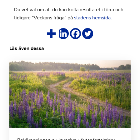
Du vet väl om att du kan kolla resultatet i förra och
tidigare ”Veckans fråga” på
stadens hemsida
.
Läs även dessa
Klicka
för
att
läsa
artikeln
Bekämpningen av invasiva växter fortskrider