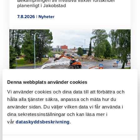
planenligt i Jakobstad
7.8.2026 | Nyheter
Klicka
för
att
läsa
artikeln
Denna webbplats använder cookies
Vi använder cookies och dina data till att förbättra och
hålla alla tjänster säkra, anpassa och mäta hur du
använder sidan. Du väljer vilken data vi får använda i
Tillfälliga trafikarrangemang vid Sikören samt i
korsningen mellan Stationsvägen och
dina sekretessinställningar och kan läsa mer i
Jakobsgatan
vår
dataskyddsbeskrivning
.
6.8.2026 | Nyheter