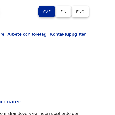
SVE
FIN
ENG
re
Arbete och företag
Kontaktuppgifter
sommaren
ersom strandövervakningen upphörde den