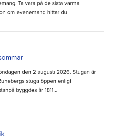
mang. Ta vara på de sista varma
ion om evenemang hittar du
 sommar
öndagen den 2 augusti 2026. Stugan är
 Runebergs stuga öppen enligt
stanpå byggdes år 1811…
ik