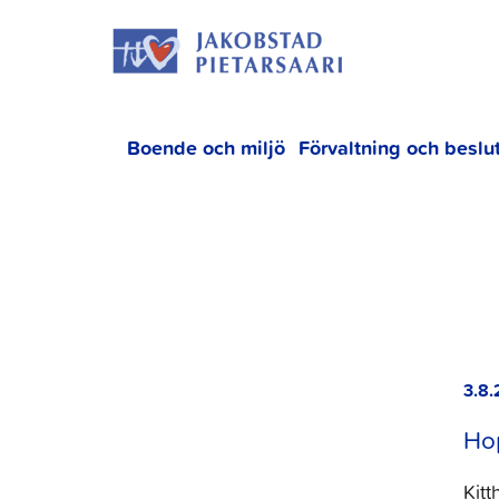
Hoppa
JAKOBS
till
innehållet
Boende och miljö
Förvaltning och beslu
3.8.
Hop
Kit