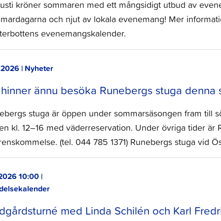
usti kröner sommaren med ett mångsidigt utbud av evene
mardagarna och njut av lokala evenemang! Mer informat
sterbottens evenemangskalender.
.2026 | Nyheter
 hinner ännu besöka Runebergs stuga denna
ebergs stuga är öppen under sommarsäsongen fram till s
en kl. 12–16 med väderreservation. Under övriga tider är
renskommelse. (tel. 044 785 1371) Runebergs stuga vid Ö
2026 10:00 |
delsekalender
dgårdsturné med Linda Schilén och Karl Fredr