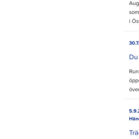
Aug
som
i Ö
30.7
Du
Run
öpp
öve
5.9.
Hän
Trä