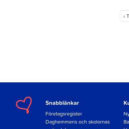
‹
T
Snabblänkar
K
Företagsregister
Ny
Daghemmens och skolornas
Ba