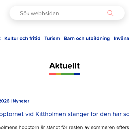
TAD
t
Kultur och fritid
Turism
Barn och utbildning
Invåna
Aktuellt
2026 | Nyheter
ptornet vid Kittholmen stänger för den här 
tholmens hopptorn är stängt för resten av sommaren eft