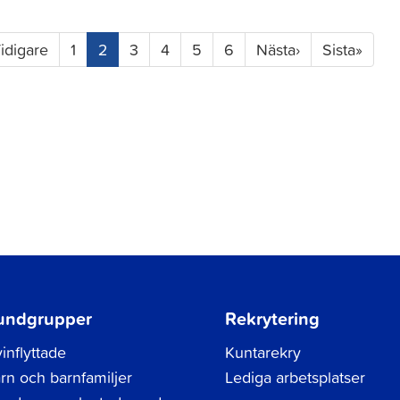
(current)
idigare
1
2
3
4
5
6
Nästa
›
Sista
»
undgrupper
Rekrytering
inflyttade
Kuntarekry
rn och barnfamiljer
Lediga arbetsplatser