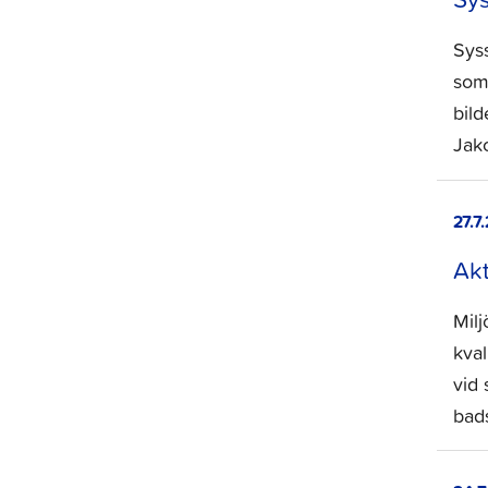
Syss
som
bil
Jak
27.7
Akt
Milj
kva
vid 
bad