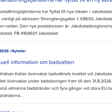
elsättningstjänsterna har flyttat till nya lokaler i Jakobsta
 vanligt på adressen Strengbergsgatan 1, 68600 Jakobsta
den nedan: Den nya postadressen är: Jakobstadsregionens 
obstad, PB 4168601 Jakobstad
.2026 | Nyheter
uell information om badvatten
öhälsan Kallan övervakar badvattnets kvalitet vid Jakobst
litet övervakas under badsäsongen fram till den 31.8.2026
små allmänna badstränder och fyra gånger vid stora EU-ba
stränderna…