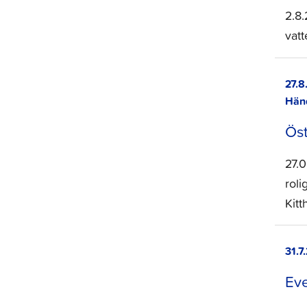
2.8
vatt
27.8
Hän
Ös
27.
roli
Kit
31.7
Ev