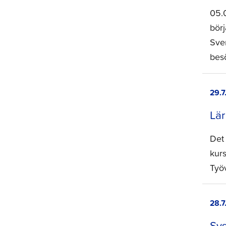
05.
bör
Sve
bes
29.7
Lär
Det
kurs
Työ
28.7
Sys