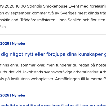
09.2026 10:00 Strandis Smokehouse Event med föreläsning,
jan av september kommer två av Sveriges mest kända trädgå
nskfinland. Trädgårdsmästaren Linda Schilén och floristen
öka…
.2026 | Nyheter
 dig något nytt eller fördjupa dina kunskaper
 finns ännu sommar kvar, men funderar du redan på höst
utbudet vid Jakobstads svenskspråkiga arbetarinstitut Arbi
vis på institutens webbplatser. Anmälningen till kursern
.2026 | Nyheter
selsättningstjänsterna har flyttat till en ny adr