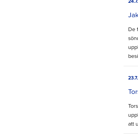
24.7
Jak
De 
sön
upp
bes
23.7
Tor
Tor
uppl
att