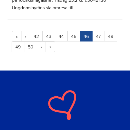
Ungdomsbyråns slalomresa till…
(current)
«
‹
42
43
44
45
46
47
48
49
50
›
»