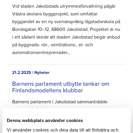
Vid staden Jakobstads utrymmesförvaltning pågår
Västra skolans byggprojekt, som omfattar
byggandet av en ny svenskspråkig lågstadieskola på
Bonäsgatan 10–12, 68600 Jakobstad. Projektet är nu
i ett sådant skede att staden Jakobstad begär anbud
på byggnads- rör-, ventilations-, el- och
automationsentreprenader…
21.2.2025 | Nyheter
Barnens parlament utbytte tankar om
Finlandsmodellens klubbar
Barnens parlament i Jakobstad sammanträdde
torsdag 20.2. 21 barn deltog och utbytte tankar om
klubbarna inom Finlandsmodellen för
Denna webbplats använder cookies
hobbyverksamhet. Detta läsår ordnas nästan 50
Vi använder cookies och dina data till att förbättra och
klubbar i Jakobstad. Barnen hade samvetsgrant gjort