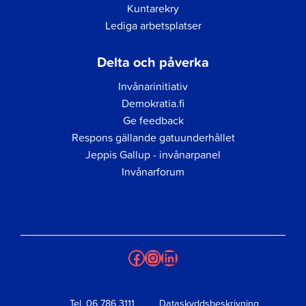
Kuntarekry
Lediga arbetsplatser
Delta och påverka
Invånarinitiativ
Demokratia.fi
Ge feedback
Respons gällande gatuunderhållet
Jeppis Gallup - invånarpanel
Invånarforum
Facebook
Instagram
LinkedIn
Tel.
06 786 3111
Dataskyddsbeskrivning