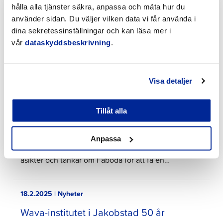
hålla alla tjänster säkra, anpassa och mäta hur du
förhandsuppgiften för mötet, där de frågade vad de
använder sidan. Du väljer vilken data vi får använda i
som…
dina sekretessinställningar och kan läsa mer i
vår
dataskyddsbeskrivning
.
20.2.2025 | Nyheter
Veckans fråga: Fäboda ur invånarnas
Visa detaljer
perspektiv
Denna enkät är en del av Fäboda-projektet som
Tillåt alla
startade i januari 2025 och syftar till att involvera
regionens invånare i att utveckla Fäboda-området
Anpassa
tillsammans. Under projektets gång samlar vi in era
åsikter och tankar om Fäboda för att få en…
18.2.2025 | Nyheter
Wava-institutet i Jakobstad 50 år