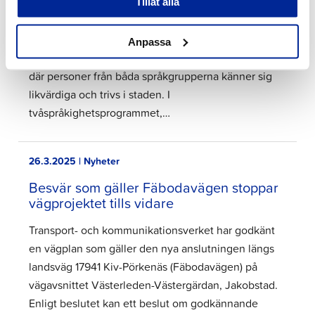
Staden Jakobstad har utarbetat ett
Tillåt alla
tvåspråkighetsprogram, där avsikten är att främja
jämlikheten mellan finska och svenska inom stadens
Anpassa
förvaltning och service samt att stärka en atmosfär
där personer från båda språkgrupperna känner sig
likvärdiga och trivs i staden. I
tvåspråkighetsprogrammet,…
26.3.2025 | Nyheter
Besvär som gäller Fäbodavägen stoppar
vägprojektet tills vidare
Transport- och kommunikationsverket har godkänt
en vägplan som gäller den nya anslutningen längs
landsväg 17941 Kiv-Pörkenäs (Fäbodavägen) på
vägavsnittet Västerleden-Västergärdan, Jakobstad.
Enligt beslutet kan ett beslut om godkännande