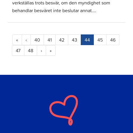
verkställas trots besvär, om den myndighet som
behandlar besväret inte beslutar annat.…
(current)
«
‹
40
41
42
43
44
45
46
47
48
›
»