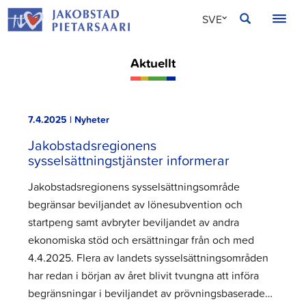
Hoppa
JAKOBSTAD
SVE
till
innehållet
FIN
Aktuellt
ENG
7.4.2025 | Nyheter
Jakobstadsregionens
sysselsättningstjänster informerar
Jakobstadsregionens sysselsättningsområde
begränsar beviljandet av lönesubvention och
startpeng samt avbryter beviljandet av andra
ekonomiska stöd och ersättningar från och med
4.4.2025. Flera av landets sysselsättningsområden
har redan i början av året blivit tvungna att införa
begränsningar i beviljandet av prövningsbaserade…