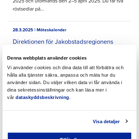
2025 och utomlands den 2–5 april 2025. Du får två
röstsedlar på…
28.3.2025 | Möteskalender
Direktionen för Jakobstadsregionens
sysselsättnings- och näringstjänster
Denna webbplats använder cookies
Vi använder cookies och dina data till att förbättra och
11.8.2026 17:00 | Möteskalender
hålla alla tjänster säkra, anpassa och mäta hur du
Ekonomi- utvecklings- och
använder sidan. Du väljer vilken data vi får använda i
koncernsektionen
dina sekretessinställningar och kan läsa mer i
vår
dataskyddsbeskrivning
.
27.3.2025 | Nyheter
Veckans fråga:
Visa detaljer
Tvåspråkighetsprogrammet