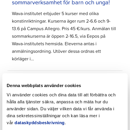
sommarverksamhet för barn och unga!
Wava-institutet erbjuder 5 kurser med olika
konstinriktningar. Kurserna äger rum 2-6.6 och 9-
13.6 på Campus Allegro. Pris 45 €/kurs. Anmälan till
sommarkurserna är öppen 2-16.5, via Eepos på
Wava-institutets hemsida. Eleverna antas i
anmälningsordning. Utöver dessa ordnas ett
körläger i…
7.5.2025 | Nyheter
Denna webbplats använder cookies
Slutspurt i enkätundersökningen om
regionstäder
Vi använder cookies och dina data till att förbättra och
hålla alla tjänster säkra, anpassa och mäta hur du
Jakobstadsbo, låt din röst höras i regionstädernas
använder sidan. Du väljer vilken data vi får använda i
attraktionskraftsundersökning. Med hjälp av
dina sekretessinställningar och kan läsa mer i
undersökningen tar man reda på hur städerna
vår
dataskyddsbeskrivning
.
uppfattas. Genom att svara hjälper du oss att