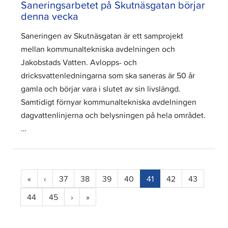
Saneringsarbetet på Skutnäsgatan börjar
denna vecka
Saneringen av Skutnäsgatan är ett samprojekt
mellan kommunaltekniska avdelningen och
Jakobstads Vatten. Avlopps- och
dricksvattenledningarna som ska saneras är 50 år
gamla och börjar vara i slutet av sin livslängd.
Samtidigt förnyar kommunaltekniska avdelningen
dagvattenlinjerna och belysningen på hela området.
…
(current)
«
‹
37
38
39
40
41
42
43
44
45
›
»