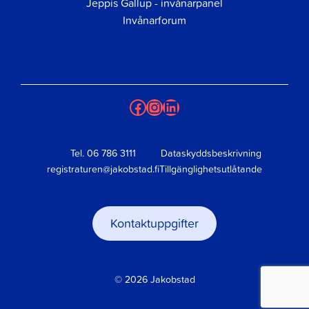
Jeppis Gallup - invånarpanel
Invånarforum
Facebook
Instagram
LinkedIn
Tel.
06 786 3111
Dataskyddsbeskrivning
registraturen@jakobstad.fi
Tillgänglighetsutlåtande
Kontaktuppgifter
© 2026 Jakobstad