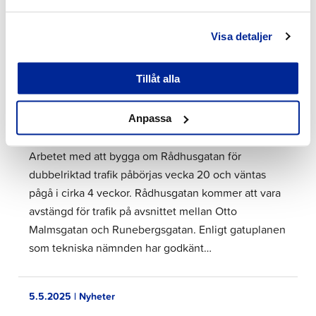
utveckla vår stads rykte och attraktionskraft.
Undersökningen är öppen endast fram till söndag
Visa detaljer
11.5.…
Tillåt alla
6.5.2025 | Nyheter
Anpassa
Rådhusgatan blir dubbelriktad igen
Arbetet med att bygga om Rådhusgatan för
dubbelriktad trafik påbörjas vecka 20 och väntas
pågå i cirka 4 veckor. Rådhusgatan kommer att vara
avstängd för trafik på avsnittet mellan Otto
Malmsgatan och Runebergsgatan. Enligt gatuplanen
som tekniska nämnden har godkänt…
5.5.2025 | Nyheter