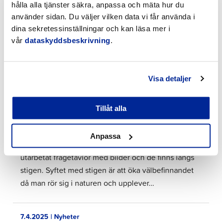
hålla alla tjänster säkra, anpassa och mäta hur du
utvecklingsprojektet Integration Works, som
använder sidan. Du väljer vilken data vi får använda i
finansieras av Europeiska socialfonden och
dina sekretessinställningar och kan läsa mer i
kommunerna i Jakobstadsregionen. Projektets syfte
vår
dataskyddsbeskrivning
.
är att stöda invandrares väg till arbetslivet i ett så
tidigt skede som möjligt.…
Visa detaljer
8.4.2025 | Nyheter
Tillåt alla
Koppla av på må bra-stigen i Gamla hamn
Staden Jakobstad har byggt upp en må bra-stig på
Anpassa
motionsbanan i Gamla hamn. Suomen Latu har
utarbetat frågetavlor med bilder och de finns längs
stigen. Syftet med stigen är att öka välbefinnandet
då man rör sig i naturen och upplever…
7.4.2025 | Nyheter