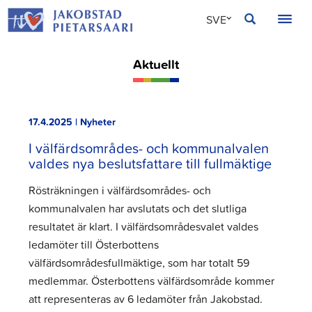
Hoppa
JAKOBSTAD
SVE
till
innehållet
FIN
Aktuellt
ENG
17.4.2025 | Nyheter
I välfärdsområdes- och kommunalvalen
valdes nya beslutsfattare till fullmäktige
Rösträkningen i välfärdsområdes- och
kommunalvalen har avslutats och det slutliga
resultatet är klart. I välfärdsområdesvalet valdes
ledamöter till Österbottens
välfärdsområdesfullmäktige, som har totalt 59
medlemmar. Österbottens välfärdsområde kommer
att representeras av 6 ledamöter från Jakobstad.