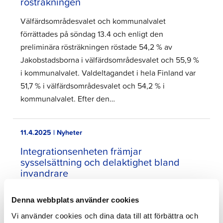
rösträkningen
Välfärdsområdesvalet och kommunalvalet
förrättades på söndag 13.4 och enligt den
preliminära rösträkningen röstade 54,2 % av
Jakobstadsborna i välfärdsområdesvalet och 55,9 %
i kommunalvalet. Valdeltagandet i hela Finland var
51,7 % i välfärdsområdesvalet och 54,2 % i
kommunalvalet. Efter den…
11.4.2025 | Nyheter
Integrationsenheten främjar
sysselsättning och delaktighet bland
invandrare
Integrationsenheten i Jakobstadsregionen arbetar
Denna webbplats använder cookies
helhetsinriktat med regionens invandrarfrågor. År
Vi använder cookies och dina data till att förbättra och
2024 inledde integrationsenheten