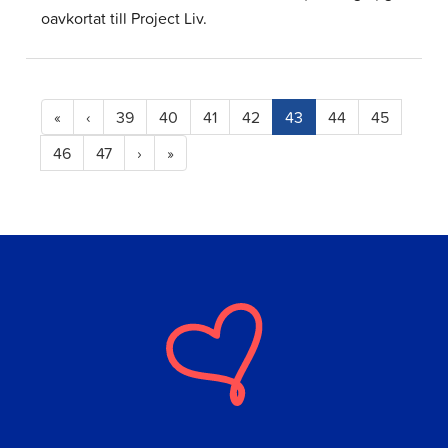
oavkortat till Project Liv.
(current)
«
‹
39
40
41
42
43
44
45
46
47
›
»