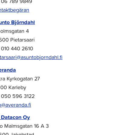
x 06 789 9849
ntaktbegäran
unto Björndahl
holmsgatan 4
00 Pietarsaari
. 010 440 2610
tarsaari@asuntobjorndahl.fi
eranda
tra Kyrkogatan 27
100 Karleby
. 050 596 3122
o@averanda.fi
 Datacon Oy
to Malmsgatan 16 A 3
600 Jakobstad