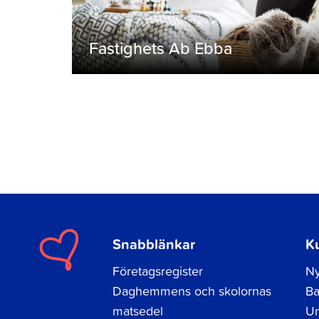
Fastighets Ab Ebba
Snabblänkar
K
Företagsregister
Ny
Daghemmens och skolornas
Ba
matsedel
Un