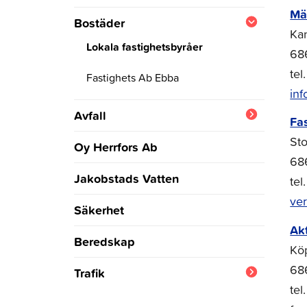
Mä
Barn och barnfamiljer
Bostäder
Ka
De äldre
Lokala fastighetsbyråer
68
tel
Fastighets Ab Ebba
inf
Avfall
Fa
Oy Ekorosk Ab
Sto
Oy Herrfors Ab
68
Jakobstads Vatten
te
ve
Säkerhet
Ak
Beredskap
Kö
68
Trafik
te
Torgparkering Ludvig