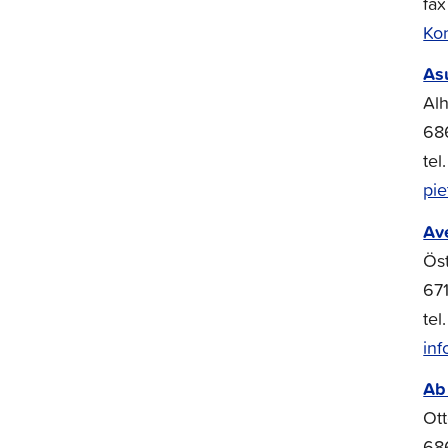
fa
Elbilar
Ko
As
Vippari-kollektivtrafik
Al
Förbindelsetrafik till
686
flygplatsen
tel
Tågbussen Jakobstad-
pie
Pedersöre
Av
Ös
67
tel
inf
Ab
Ot
68