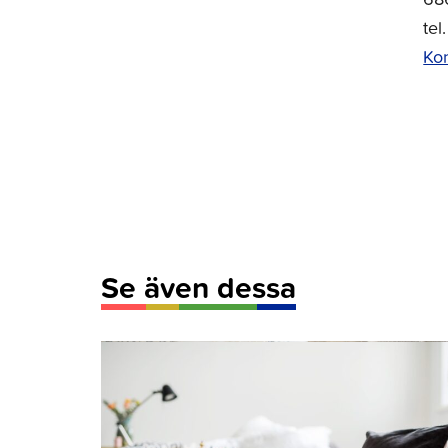
te
Ko
Se även dessa