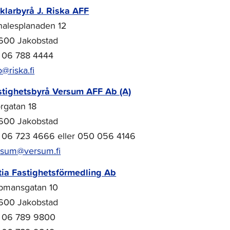
klarbyrå J. Riska AFF
nalesplanaden 12
600 Jakobstad
. 06 788 4444
o@riska.fi
stighetsbyrå Versum AFF Ab (A)
rgatan 18
600 Jakobstad
l. 06 723 4666 eller 050 056 4146
rsum@versum.fi
tia Fastighetsförmedling Ab
pmansgatan 10
600 Jakobstad
l. 06 789 9800