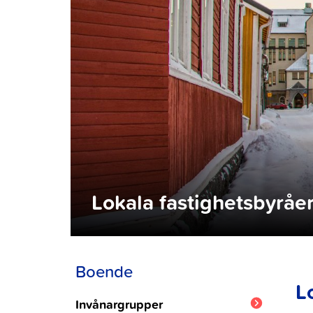
Lokala fastighetsbyråe
Boende
L
Invånargrupper