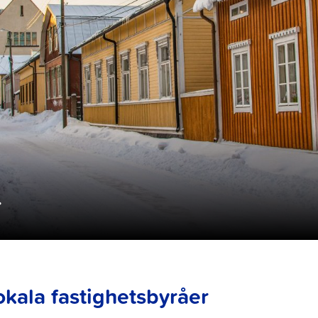
r
okala fastighetsbyråer