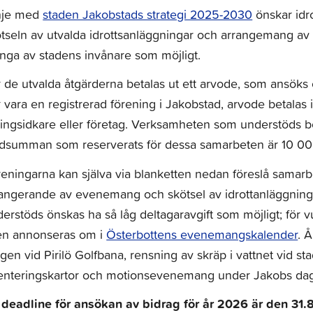
inje med
staden Jakobstads strategi 2025-2030
önskar idro
tseln av utvalda idrottsanläggningar och arrangemang a
ga av stadens invånare som möjligt.
 de utvalda åtgärderna betalas ut ett arvode, som ansöks
 vara en registrerad förening i Jakobstad, arvode betalas in
ingsidkare eller företag. Verksamheten som understöds bö
ödsumman som reserverats för dessa samarbeten är 10 000
eningarna kan själva via blanketten nedan föreslå samar
rangerande av evenemang och skötsel av idrottanläggni
erstöds önskas ha så låg deltagaravgift som möjligt; fö
en annonseras om i
Österbottens evenemangskalender
. 
gen vid Pirilö Golfbana, rensning av skräp i vattnet vid s
ienteringskartor och motionsevenemang under Jakobs dag
 deadline för ansökan av bidrag för år 2026 är den 31.