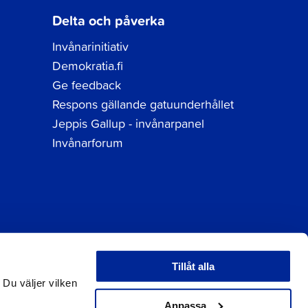
Delta och påverka
Invånarinitiativ
Demokratia.fi
Ge feedback
Respons gällande gatuunderhållet
Jeppis Gallup - invånarpanel
Invånarforum
Tillåt alla
tuppgifter
 Du väljer vilken
Anpassa