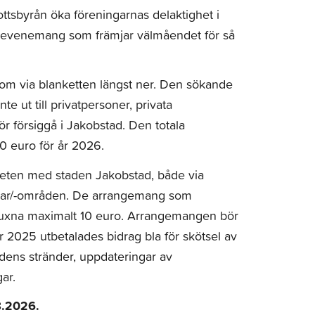
ttsbyrån öka föreningarnas delaktighet i
v evenemang som främjar välmåendet för så
 om via blanketten längst ner. Den sökande
te ut till privatpersoner, privata
r försiggå i Jakobstad. Den totala
 euro för år 2026.
beten med staden Jakobstad, både via
ngar/-områden. De arrangemang som
r vuxna maximalt 10 euro. Arrangemangen bör
År 2025 utbetalades bidrag bla för skötsel av
tadens stränder, uppdateringar av
ar.
8.2026.