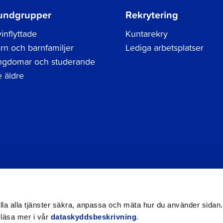
undgrupper
Rekrytering
inflyttade
Kuntarekry
rn och barnfamiljer
Lediga arbetsplatser
gdomar och studerande
 äldre
Tel.
06 786 3111
Dataskyddsbeskrivning
Kontak
registraturen@jakobstad.fi
Tillgänglighetsutlåtande
hålla alla tjänster säkra, anpassa och mäta hur du använder sidan.
 läsa mer i vår
dataskyddsbeskrivning
.