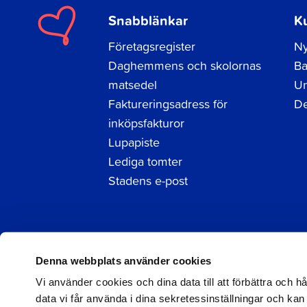
Snabblänkar
K
Företagsregister
Ny
Daghemmens och skolornas
Ba
matsedel
Un
Faktureringsadress för
De
inköpsfakturor
Lupapiste
Lediga tomter
Stadens e-post
Facebook
Instagram
LinkedIn
Denna webbplats använder cookies
Vi använder cookies och dina data till att förbättra och 
data vi får använda i dina sekretessinställningar och kan