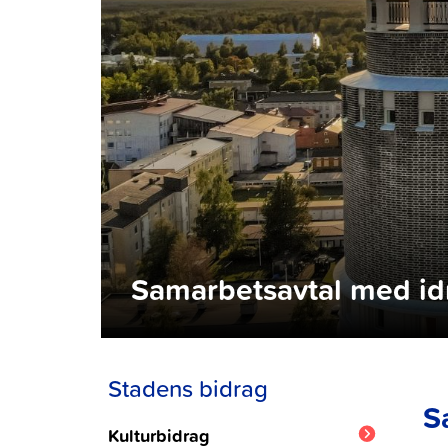
Samarbetsavtal med id
Stadens bidrag
S
Kulturbidrag