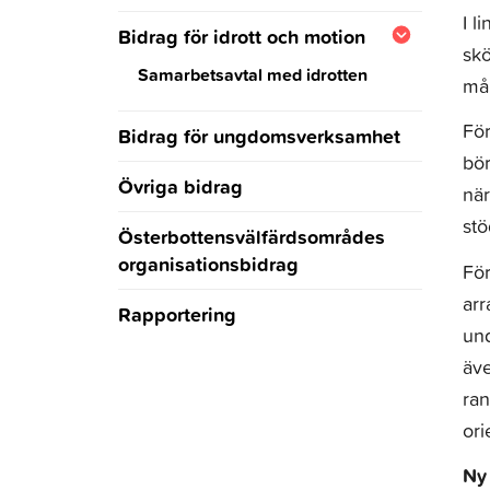
I l
Såddfinansiering för
Bidrag för idrott och motion
kulturevenemang
skö
Samarbetsavtal med idrotten
mån
För
Bidrag för ungdomsverksamhet
bör
Övriga bidrag
när
st
Österbottensvälfärdsområdes
organisationsbidrag
För
ar
Rapportering
und
äv
ran
or
Ny