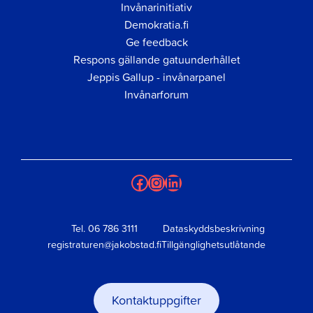
Invånarinitiativ
Demokratia.fi
Ge feedback
Respons gällande gatuunderhållet
Jeppis Gallup - invånarpanel
Invånarforum
Facebook
Instagram
LinkedIn
Tel.
06 786 3111
Dataskyddsbeskrivning
registraturen@jakobstad.fi
Tillgänglighetsutlåtande
Kontaktuppgifter