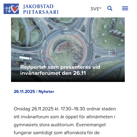
Hoppa
JAKOBSTAD
SVE
till
innehållet
FIN
ENG
Rapporter som presenteras vid
invånarforumet den 26.11
26.11.2025 | Nyheter
Onsdag 26.11.2025 kl. 17.30–19.30 ordnar staden
ett invånarforum som är öppet för allmänheten i
gymnasiets stora auditorium. Evenemanget
fungerar samtidigt som aftonskola för de