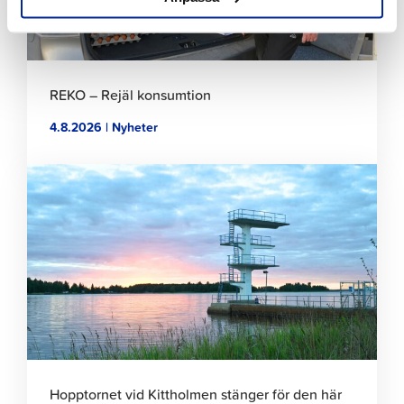
REKO – Rejäl konsumtion
4.8.2026 | Nyheter
Klicka
för
att
läsa
artikeln
Hopptornet vid Kittholmen stänger för den här