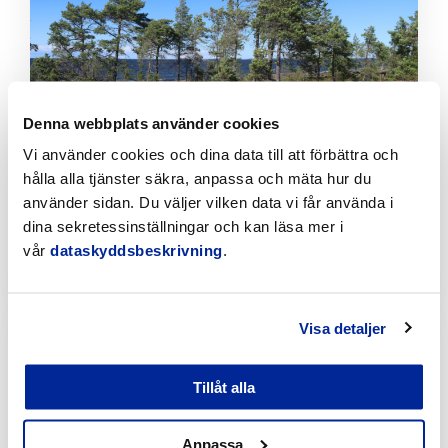
att
läsa
artikeln
Denna webbplats använder cookies
Vi använder cookies och dina data till att förbättra och
hålla alla tjänster säkra, anpassa och mäta hur du
Jakobstads vandringsleder erbjuder
använder sidan. Du väljer vilken data vi får använda i
naturupplevelser året runt
dina sekretessinställningar och kan läsa mer i
vår
dataskyddsbeskrivning
.
5.8.2026 | Nyheter
Klicka
Visa detaljer
för
att
läsa
Tillåt alla
artikeln
Anpassa