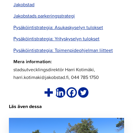
Jakobstad
Jakobstads parkeringsstrategi
Pysäköintistrategia: Asukaskyselyn tulokset
Pysäköintistrategia: Yrityskyselyn tulokset
Pysäköintistrategia: Toimenpideohjelman liitteet
Mera information:
stadsutvecklingsdirektör Harri Kotimäki,
harri.kotimaki@jakobstad.fi, 044 785 1750
Läs även dessa
Klicka
för