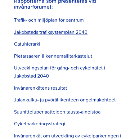
Rapporterna som presenteras vid
invånarforumet:
Trafik- och miljöplan för centrum
Jakobstads trafiksystemplan 2040
Gatuhierarki
Pietarsaaren liikennemallitarkastelut
Utvecklingsplan för gång- och cykelnätet i
Jakobstad 2040
Invånarenkätens resultat
Jalankulku- ja pyöräliikenteen ongelmakohteet
Suunitteluperiaatteiden tausta-aineistoa
Cykelparkeringsstrategi
Invånarenkät om utveckling av cykelparkeringen i