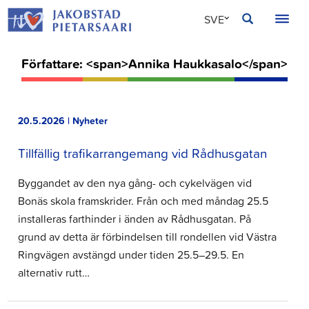
Hoppa
JAKOBSTAD
SVE
till
innehållet
FIN
Författare: <span>Annika Haukkasalo</span>
ENG
20.5.2026 | Nyheter
Tillfällig trafikarrangemang vid Rådhusgatan
Byggandet av den nya gång- och cykelvägen vid
Bonäs skola framskrider. Från och med måndag 25.5
installeras farthinder i änden av Rådhusgatan. På
grund av detta är förbindelsen till rondellen vid Västra
Ringvägen avstängd under tiden 25.5–29.5. En
alternativ rutt…