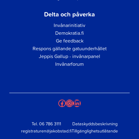
Delta och påverka
Invånarinitiativ
Demokratia.fi
Ge feedback
Respons gällande gatuunderhållet
Jeppis Gallup - invånarpanel
Invånarforum
Facebook
Instagram
LinkedIn
Tel.
06 786 3111
Dataskyddsbeskrivning
registraturen@jakobstad.fi
Tillgänglighetsutlåtande