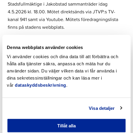
Stadsfullmäktige i Jakobstad sammanträder idag
4.5.2026 kl. 18.00. Mötet direktsänds via JTVP:s TV-
kanal 941 samt via Youtube. Mötets föredragningslista
finns på stadens webbplats.
30.4.2026 | Nyheter
Denna webbplats använder cookies
Vi använder cookies och dina data till att förbättra och
Evenemang i maj
hålla alla tjänster säkra, anpassa och mäta hur du
använder sidan. Du väljer vilken data vi får använda i
Våren i Jakobstad är fylld av evenemang. 30.1–3.5
dina sekretessinställningar och kan läsa mer i
Utställningen Radion jubilerar, Jakobstads museum
vår
dataskyddsbeskrivning
.
2.2–29.5 Jakobstads Fotoklubb:
Jubileumsfotoutställning, biblioteket 10.4–28.5
Utställning Trots allt, Jakobstads museum 11.4–28.5
Visa detaljer
Brankis Art Pop-Up: Emma Öhberg & Nadja
Häggblom, Brankis café1.5. & 8.5. & 9.5. Työn…
Tillåt alla