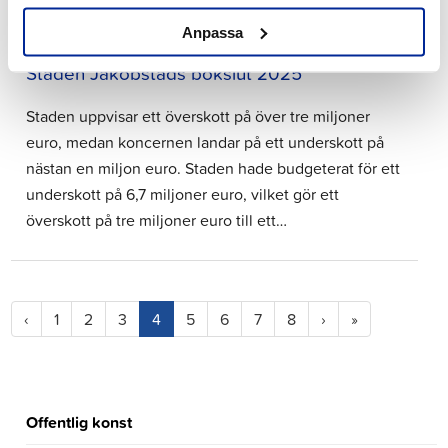
29.4.2026 | Nyheter
Anpassa
Staden Jakobstads bokslut 2025
Staden uppvisar ett överskott på över tre miljoner
euro, medan koncernen landar på ett underskott på
nästan en miljon euro. Staden hade budgeterat för ett
underskott på 6,7 miljoner euro, vilket gör ett
överskott på tre miljoner euro till ett…
(current)
‹
1
2
3
4
5
6
7
8
›
»
Offentlig konst