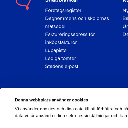
Företagsregister
Ny
Daghemmens och skolornas
Ba
matsedel
Un
Faktureringsadress för
De
inköpsfakturor
Lupapiste
Lediga tomter
Stadens e-post
Facebook
Instagram
LinkedIn
Denna webbplats använder cookies
Vi använder cookies och dina data till att förbättra och 
data vi får använda i dina sekretessinställningar och kan
© 2026 Jakobstad