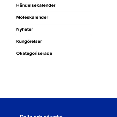
Händelsekalender
Möteskalender
Nyheter
Kungörelser
Okategoriserade
Delta och påverka