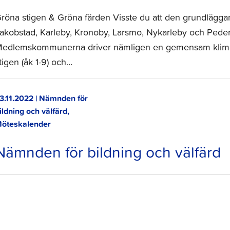
röna stigen & Gröna färden Visste du att den grundlägga
akobstad, Karleby, Kronoby, Larsmo, Nykarleby och Pedersör
edlemskommunerna driver nämligen en gemensam klimat-
tigen (åk 1-9) och…
3.11.2022 | Nämnden för
ildning och välfärd,
öteskalender
Nämnden för bildning och välfärd