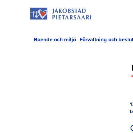
Hoppa
JAKOBS
till
innehållet
Boende och miljö
Förvaltning och beslu
1
b