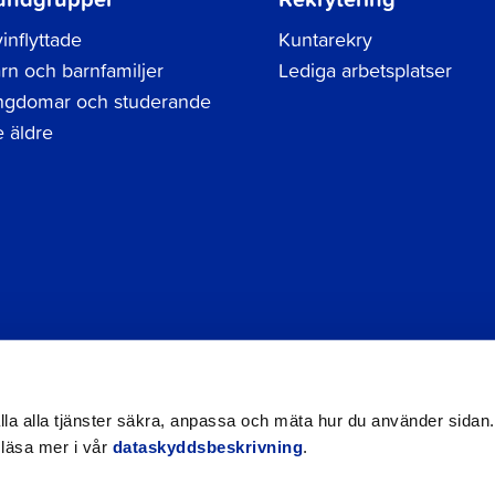
inflyttade
Kuntarekry
rn och barnfamiljer
Lediga arbetsplatser
gdomar och studerande
 äldre
Tel.
06 786 3111
Dataskyddsbeskrivning
Kontak
registraturen@jakobstad.fi
Tillgänglighetsutlåtande
hålla alla tjänster säkra, anpassa och mäta hur du använder sidan.
 läsa mer i vår
dataskyddsbeskrivning
.