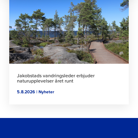
för
att
läsa
artikeln
Jakobstads vandringsleder erbjuder
naturupplevelser året runt
5.8.2026 | Nyheter