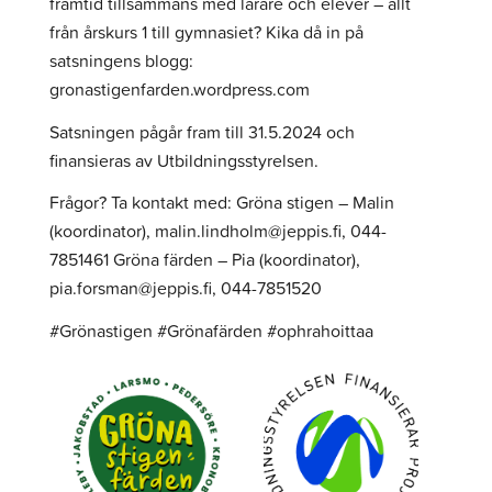
framtid tillsammans med lärare och elever – allt
från årskurs 1 till gymnasiet? Kika då in på
satsningens blogg:
gronastigenfarden.wordpress.com
Satsningen pågår fram till 31.5.2024 och
finansieras av Utbildningsstyrelsen.
Frågor? Ta kontakt med: Gröna stigen – Malin
(koordinator), malin.lindholm@jeppis.fi, 044-
7851461 Gröna färden – Pia (koordinator),
pia.forsman@jeppis.fi, 044-7851520
#Grönastigen #Grönafärden #ophrahoittaa