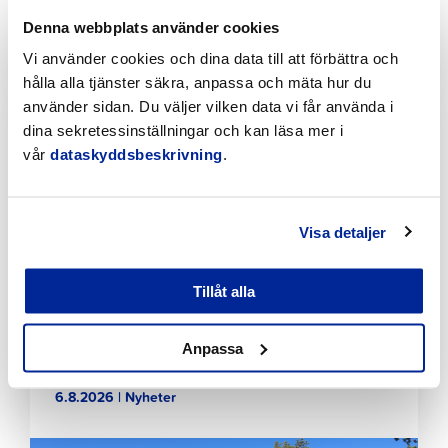
Jakobsgatan
Denna webbplats använder cookies
6.8.2026 | Nyheter
Vi använder cookies och dina data till att förbättra och
hålla alla tjänster säkra, anpassa och mäta hur du
Klicka
använder sidan. Du väljer vilken data vi får använda i
för
dina sekretessinställningar och kan läsa mer i
att
vår
dataskyddsbeskrivning
.
läsa
artikeln
Visa detaljer
Tillåt alla
Förbättringar på Gamla hamnens och Fäbodas
Anpassa
stränder med hjälp av invånarbudgeten
6.8.2026 | Nyheter
Klicka