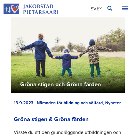
Hoppa
JAKOBSTAD
SVE
till
innehållet
FIN
ENG
Gröna stigen och Gröna färden
13.9.2023 | Nämnden för bildning och välfärd, Nyheter
Gröna stigen & Gröna färden
Visste du att den grundläggande utbildningen och