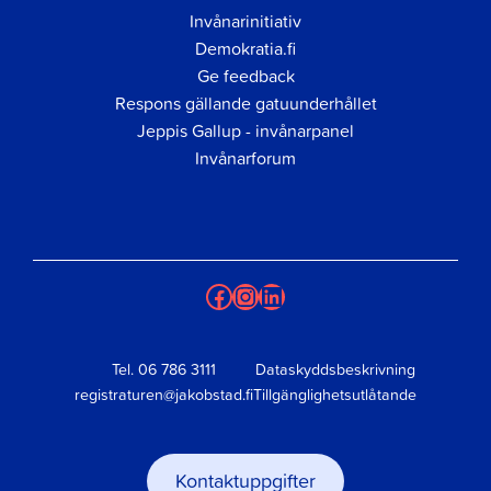
Invånarinitiativ
Demokratia.fi
Ge feedback
Respons gällande gatuunderhållet
Jeppis Gallup - invånarpanel
Invånarforum
Facebook
Instagram
LinkedIn
Tel.
06 786 3111
Dataskyddsbeskrivning
registraturen@jakobstad.fi
Tillgänglighetsutlåtande
Kontaktuppgifter