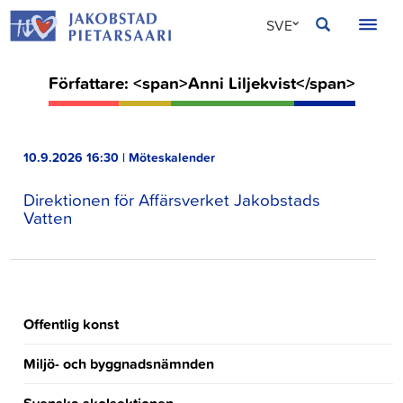
Hoppa
JAKOBSTAD
SVE
till
innehållet
FIN
Författare: <span>Anni Liljekvist</span>
ENG
10.9.2026 16:30 | Möteskalender
Direktionen för Affärsverket Jakobstads
Vatten
Offentlig konst
Miljö- och byggnadsnämnden