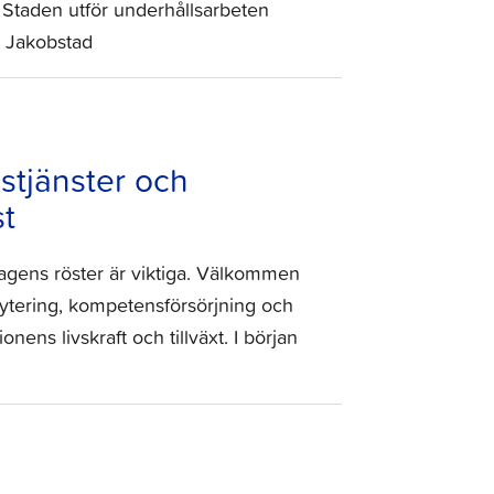
 Staden utför underhållsarbeten
 i Jakobstad
stjänster och
st
etagens röster är viktiga. Välkommen
krytering, kompetensförsörjning och
nens livskraft och tillväxt. I början