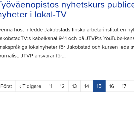
Työväenopistos nyhetskurs publice
nyheter i lokal-TV
enna höst inledde Jakobstads finska arbetarinstitut en ny
akobstadTV:s kabelkanal 941 och på JTVP:s YouTube-kan
inskspråkiga lokalnyheter för Jakobstad och kursen leds a
ournalist. JTVP ansvarar för…
(current)
«
Först
‹
Tidigare
11
12
13
14
15
16
17