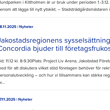
undparken i Kittholmen är ur bruk under perioden 1.-3.12.
enom att lägga till nytt ytskikt. – Stadsträdgårdsmästaren
8.11.2025 | Nyheter
Jakostadsregionens sysselsättning
Concordia bjuder till företagsfruko
id: 11.12 kl. 8-9.30Plats: Project Liv Arena, Jakobstad För
ed för att diskutera vilket stöd företagen behöver för re
ersonalutveckling – och hur vi tillsammans kan stärka regio
v…
7.11.2025 | Nyheter