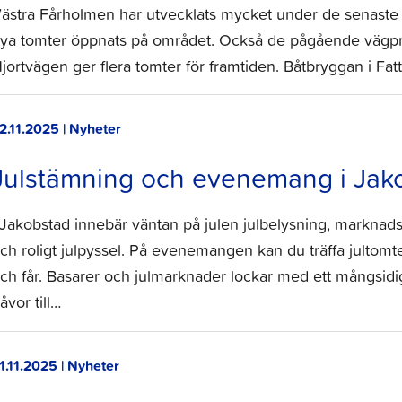
ästra Fårholmen har utvecklats mycket under de senaste
ya tomter öppnats på området. Också de pågående vägpr
jortvägen ger flera tomter för framtiden. Båtbryggan i Fat
2.11.2025 | Nyheter
Julstämning och evenemang i Jak
 Jakobstad innebär väntan på julen julbelysning, marknads
ch roligt julpyssel. På evenemangen kan du träffa jultomt
ch får. Basarer och julmarknader lockar med ett mångsidi
åvor till…
1.11.2025 | Nyheter