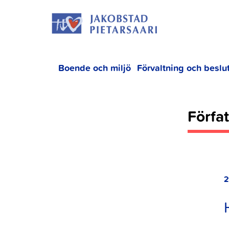
Hoppa
JAKOBS
till
innehållet
Boende och miljö
Förvaltning och beslu
Förfa
2