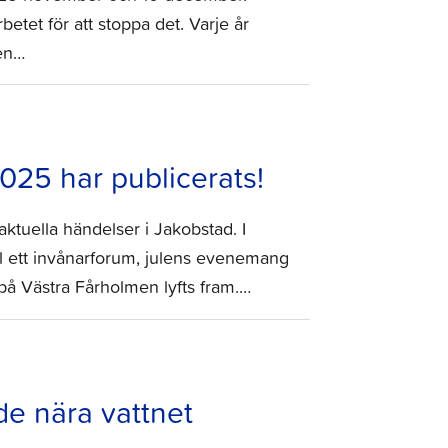
etet för att stoppa det. Varje år
gen…
025 har publicerats!
aktuella händelser i Jakobstad. I
ll ett invånarforum, julens evenemang
å Västra Fårholmen lyfts fram.…
e nära vattnet