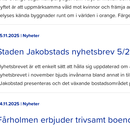
yftet är att uppmärksamma våld mot kvinnor och främja arb
elyses kända byggnader runt om i världen i orange. Fär
5.11.2025 | Nyheter
Staden Jakobstads nyhetsbrev 5/2
yhetsbrevet är ett enkelt sätt att hålla sig uppdaterad om 
yhetsbrevet i november bjuds invånarna bland annat in ti
 Jakobstad presenteras och det växande bostadsområdet p
4.11.2025 | Nyheter
Fårholmen erbjuder trivsamt boend