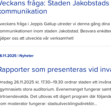
Veckans fråga: Staden Jakobstads
kommunikation
 veckans fråga i Jeppis Gallup utreder vi denna gång din
ommunikationen inom staden Jakobstad. Besvara enkäten s
jälper oss att utveckla vår verksamhet!
6.11.2025 | Nyheter
Rapporter som presenteras vid inv
nsdag 26.11.2025 kl. 17.30–19.30 ordnar staden ett invån
 gymnasiets stora auditorium. Evenemanget fungerar samti
örtroendevalda. Det utlovas ett digert program där följand
om moderator fungerar: stadsutvecklingsdirektör…