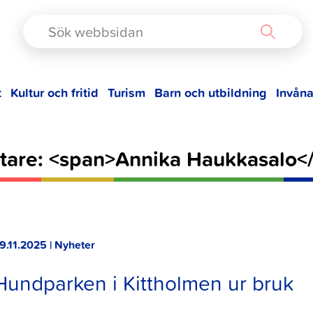
TAD
t
Kultur och fritid
Turism
Barn och utbildning
Invåna
ttare: <span>Annika Haukkasalo<
9.11.2025 | Nyheter
Hundparken i Kittholmen ur bruk