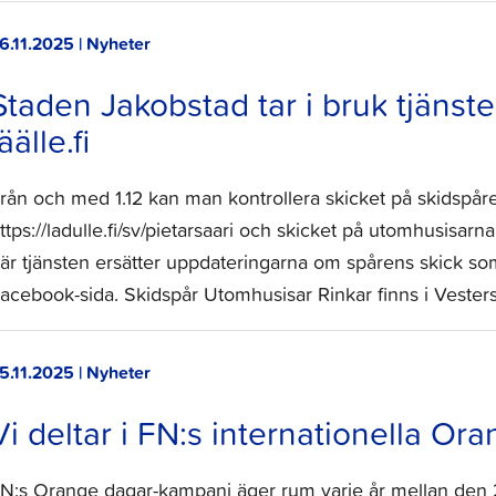
6.11.2025 | Nyheter
Staden Jakobstad tar i bruk tjänste
jäälle.fi
rån och med 1.12 kan man kontrollera skicket på skidspå
ttps://ladulle.fi/sv/pietarsaari och skicket på utomhusisarna 
är tjänsten ersätter uppdateringarna om spårens skick som
acebook-sida. Skidspår Utomhusisar Rinkar finns i Veste
5.11.2025 | Nyheter
Vi deltar i FN:s internationella O
N:s Orange dagar-kampanj äger rum varje år mellan de