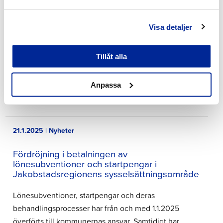
Dygnsmedelhalten för inandningsbara partiklar (PM10)
Visa detaljer
den 20.01.2025 vid Bottenviksvägens mätstation var
129 µg/m3 och överskred därmed gränsvärdet för att
förebygga olägenheter förhälsan, som är 50 µg/m3.
Tillåt alla
Det tillåts 35 st överskridningar av gränsvärdet för
inandningsbara partiklar per kalenderår.
Anpassa
Överskridningen i…
21.1.2025 | Nyheter
Fördröjning i betalningen av
lönesubventioner och startpengar i
Jakobstadsregionens sysselsättningsområde
Lönesubventioner, startpengar och deras
behandlingsprocesser har från och med 1.1.2025
överförts till kommunernas ansvar. Samtidigt har