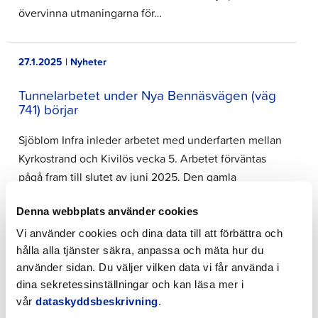
övervinna utmaningarna för…
27.1.2025 | Nyheter
Tunnelarbetet under Nya Bennäsvägen (väg
741) börjar
Sjöblom Infra inleder arbetet med underfarten mellan
Kyrkostrand och Kivilös vecka 5. Arbetet förväntas
pågå fram till slutet av juni 2025. Den gamla
underfarten har haft problem med att smutsigt
Denna webbplats använder cookies
regn-/ytvatten har samlats på vägen. Underfarten blir
nu sanerad och…
Vi använder cookies och dina data till att förbättra och
hålla alla tjänster säkra, anpassa och mäta hur du
använder sidan. Du väljer vilken data vi får använda i
21.1.2025 | Nyheter
dina sekretessinställningar och kan läsa mer i
vår
dataskyddsbeskrivning
.
Luftkvalitetsmeddelande