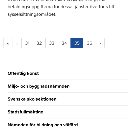
betalningsuppgifterna för dessa tjänster överförts till
sysselsättningsområdet.
(current)
«
‹
31
32
33
34
35
36
›
Offentlig konst
Miljö- och byggnadsnämnden
Svenska skolsektionen
Stadsfullmäktige
Nämnden för bildning och välfärd