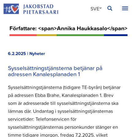
Hoppa
JAKOBSTAD
SVE
till
innehållet
FIN
Författare: <span>Annika Haukkasalo</span>
ENG
6.2.2025 | Nyheter
Sysselsättningstjänsterna betjänar på
adressen Kanalesplanaden 1
Sysselsättningstjänsterna (tidigare TE-byrån) betjänar
på adressen Ebba Brahe, Kanalesplanaden 1. Brev
som är adresserade till sysselsättningstjänsterna ska
lämnas där. Undantag i sysselsättningstjänsternas
servicetider: Telefonservicen för
sysselsättningstjänsternas personkunder stänger en
timme tidigare imorgon, fredag 7.2.2025, vilket