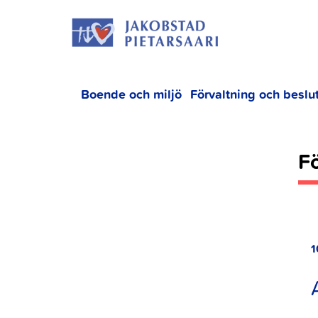
Hoppa
JAKOBS
till
innehållet
Boende och miljö
Förvaltning och beslu
Fö
1