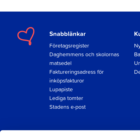
Snabblänkar
K
Företagsregister
Ny
Daghemmens och skolornas
Ba
matsedel
Un
Faktureringsadress för
De
inköpsfakturor
Lupapiste
Lediga tomter
Stadens e-post