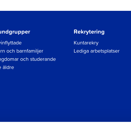
undgrupper
Rekrytering
inflyttade
Kuntarekry
rn och barnfamiljer
Lediga arbetsplatser
gdomar och studerande
 äldre