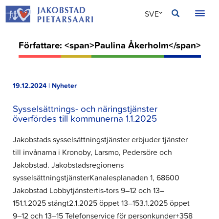
Hoppa
JAKOBSTAD
SVE
till
innehållet
FIN
Författare: <span>Paulina Åkerholm</span>
ENG
19.12.2024 | Nyheter
Sysselsättnings- och näringstjänster
överfördes till kommunerna 1.1.2025
Jakobstads sysselsättningstjänster erbjuder tjänster
till invånarna i Kronoby, Larsmo, Pedersöre och
Jakobstad. Jakobstadsregionens
sysselsättningstjänsterKanalesplanaden 1, 68600
Jakobstad Lobbytjänstertis-tors 9–12 och 13–
151.1.2025 stängt2.1.2025 öppet 13–153.1.2025 öppet
9–12 och 13–15 Telefonservice för personkunder+358