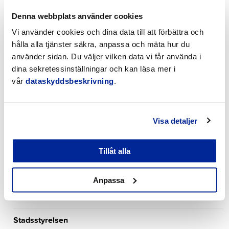
ordnas under veckan ger värdefull information om hur
du kan skydda dig mot digitala hot, såsom
Denna webbplats använder cookies
dataintrång,…
Vi använder cookies och dina data till att förbättra och
hålla alla tjänster säkra, anpassa och mäta hur du
använder sidan. Du väljer vilken data vi får använda i
dina sekretessinställningar och kan läsa mer i
vår
dataskyddsbeskrivning
.
Offentlig konst
Miljö- och byggnadsnämnden
Visa detaljer
Svenska skolsektionen
Tillåt alla
Stadsfullmäktige
Nämnden för bildning och välfärd
Anpassa
Tekniska nämnden
Stadsstyrelsen