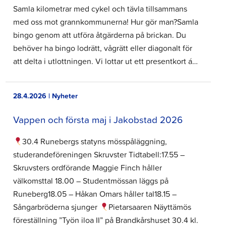
Samla kilometrar med cykel och tävla tillsammans
med oss mot grannkommunerna! Hur gör man?Samla
bingo genom att utföra åtgärderna på brickan. Du
behöver ha bingo lodrätt, vågrätt eller diagonalt för
att delta i utlottningen. Vi lottar ut ett presentkort á…
28.4.2026 | Nyheter
Vappen och första maj i Jakobstad 2026
30.4 Runebergs statyns mösspåläggning,
studerandeföreningen Skruvster Tidtabell:17.55 –
Skruvsters ordförande Maggie Finch håller
välkomsttal 18.00 – Studentmössan läggs på
Runeberg18.05 – Håkan Omars håller tal18.15 –
Sångarbröderna sjunger
Pietarsaaren Näyttämös
föreställning ”Työn iloa II” på Brandkårshuset 30.4 kl.