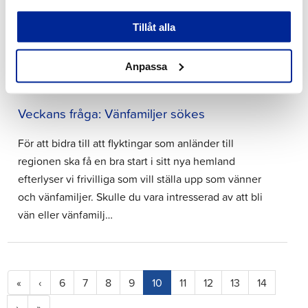
Lindstedt, motionsrådgivare Tid: onsdag 20.5 kl. 16–17
Tillåt alla
Plats: Stadsbiblioteket i…
Anpassa
22.4.2026 | Nyheter
Veckans fråga: Vänfamiljer sökes
För att bidra till att flyktingar som anländer till
regionen ska få en bra start i sitt nya hemland
efterlyser vi frivilliga som vill ställa upp som vänner
och vänfamiljer. Skulle du vara intresserad av att bli
vän eller vänfamilj…
(current)
«
‹
6
7
8
9
10
11
12
13
14
›
»