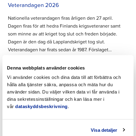
Veterandagen 2026
Nationella veterandagen firas årligen den 27 april.
Dagen firas för att hedra Finlands krigsveteraner samt
som minne av att kriget tog slut och freden började.
Dagen är den dag då Lapplandskriget tog slut.
Veterandagen har firats sedan år 1987. Förslaget…
Denna webbplats använder cookies
23.4.2026 | Nyheter
Vi använder cookies och dina data till att förbättra och
Invånarforum om motionsrådgivning i
hålla alla tjänster säkra, anpassa och mäta hur du
Jakobstad
använder sidan. Du väljer vilken data vi får använda i
dina sekretessinställningar och kan läsa mer i
Välkommen på invånarforum om motionsrådgivning i
vår
dataskyddsbeskrivning
.
Jakobstad ons 20.5 kl. 16–17 i stadsbiblioteket! Info
om motionsrådgivning ger: Fredric Portin, chef för
idrotts- och välfärdstjänster Marja Eriksson,
Visa detaljer
specialidrottsinstruktör och motionsrådgivare Casper