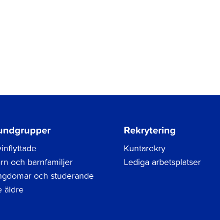
undgrupper
Rekrytering
inflyttade
Kuntarekry
rn och barnfamiljer
Lediga arbetsplatser
gdomar och studerande
 äldre