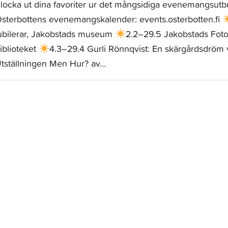
locka ut dina favoriter ur det mångsidiga evenemangsutbu
sterbottens evenemangskalender: events.osterbotten.fi
ubilerar, Jakobstads museum
2.2–29.5 Jakobstads Fotok
iblioteket
4.3–29.4 Gurli Rönnqvist: En skärgårdsdröm v
tställningen Men Hur? av…