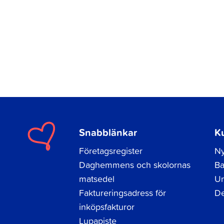
Snabblänkar
K
Företagsregister
Ny
Daghemmens och skolornas
Ba
matsedel
Un
Faktureringsadress för
De
inköpsfakturor
Lupapiste