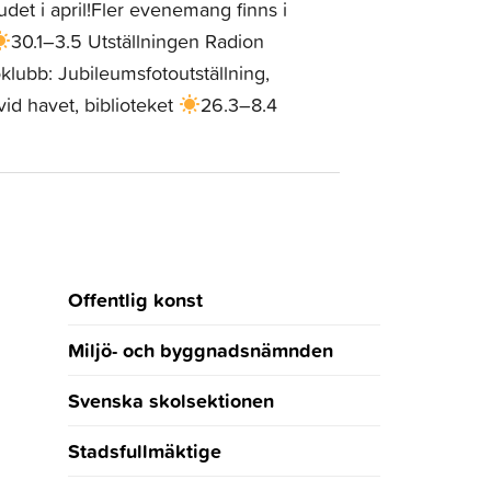
det i april!Fler evenemang finns i
30.1–3.5 Utställningen Radion
lubb: Jubileumsfotoutställning,
id havet, biblioteket
26.3–8.4
Offentlig konst
Miljö- och byggnadsnämnden
Svenska skolsektionen
Stadsfullmäktige