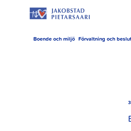
Hoppa
JAKOBS
till
innehållet
Boende och miljö
Förvaltning och beslu
3