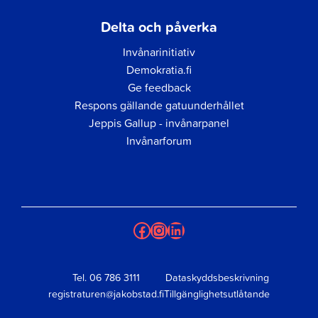
Delta och påverka
Invånarinitiativ
Demokratia.fi
Ge feedback
Respons gällande gatuunderhållet
Jeppis Gallup - invånarpanel
Invånarforum
Facebook
Instagram
LinkedIn
Tel.
06 786 3111
Dataskyddsbeskrivning
registraturen@jakobstad.fi
Tillgänglighetsutlåtande