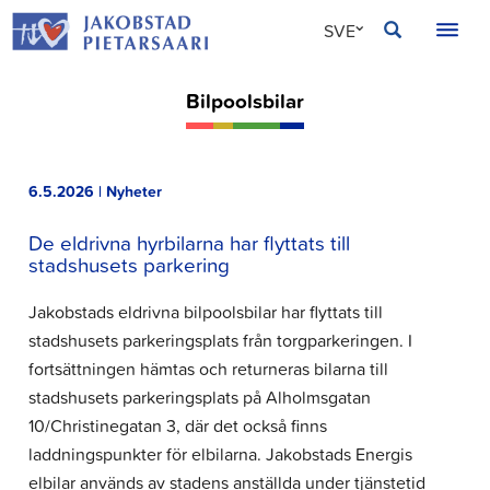
Hoppa
JAKOBSTAD
SVE
till
innehållet
FIN
Bilpoolsbilar
ENG
6.5.2026 | Nyheter
De eldrivna hyrbilarna har flyttats till
stadshusets parkering
Jakobstads eldrivna bilpoolsbilar har flyttats till
stadshusets parkeringsplats från torgparkeringen. I
fortsättningen hämtas och returneras bilarna till
stadshusets parkeringsplats på Alholmsgatan
10/Christinegatan 3, där det också finns
laddningspunkter för elbilarna. Jakobstads Energis
elbilar används av stadens anställda under tjänstetid