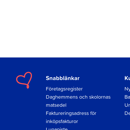
Snabblänkar
K
Företagsregister
Ny
Daghemmens och skolornas
Ba
matsedel
Un
Faktureringsadress för
De
inköpsfakturor
Lupapiste