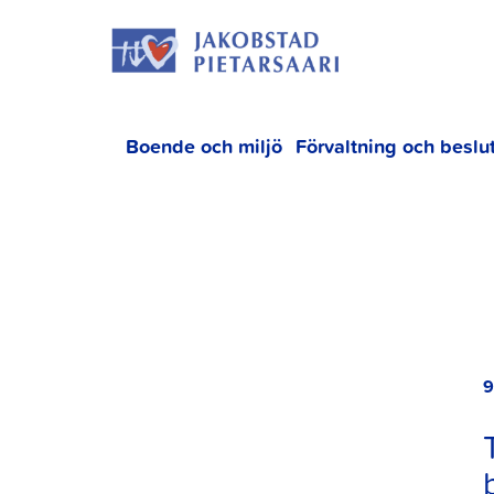
Hoppa
JAKOBS
till
innehållet
Boende och miljö
Förvaltning och beslu
9