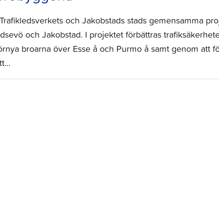
 Trafikledsverkets och Jakobstads stads gemensamma proj
dsevö och Jakobstad. I projektet förbättras trafiksäkerhe
örnya broarna över Esse å och Purmo å samt genom att fö
tt…