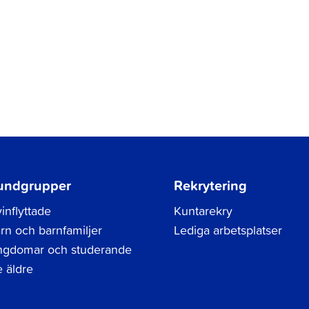
undgrupper
Rekrytering
inflyttade
Kuntarekry
rn och barnfamiljer
Lediga arbetsplatser
gdomar och studerande
 äldre