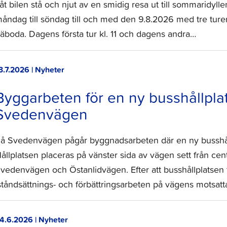
åt bilen stå och njut av en smidig resa ut till sommaridyll
åndag till söndag till och med den 9.8.2026 med tre turer 
äboda. Dagens första tur kl. 11 och dagens andra…
3.7.2026 | Nyheter
Byggarbeten för en ny busshållpla
Svedenvägen
å Svedenvägen pågår byggnadsarbeten där en ny busshåll
ållplatsen placeras på vänster sida av vägen sett från ce
vedenvägen och Östanlidvägen. Efter att busshållplatsen fä
ståndsättnings- och förbättringsarbeten på vägens motsat
4.6.2026 | Nyheter