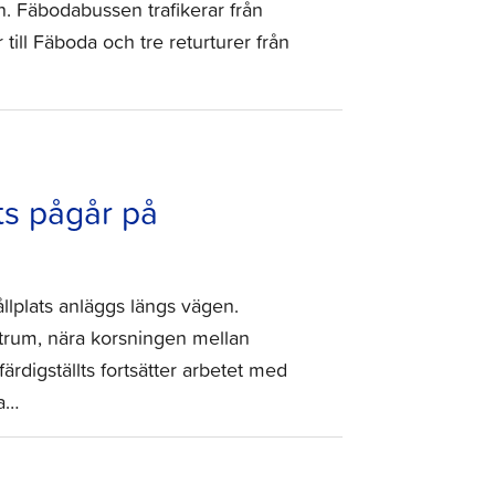
en. Fäbodabussen trafikerar från
till Fäboda och tre returturer från
ts pågår på
plats anläggs längs vägen.
ntrum, nära korsningen mellan
rdigställts fortsätter arbetet med
ta…