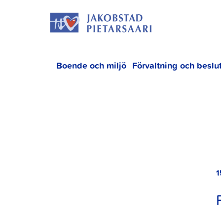
Hoppa
JAKOBS
till
innehållet
Boende och miljö
Förvaltning och beslu
1