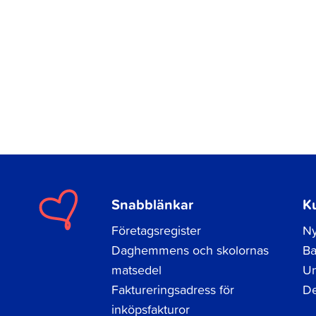
Snabblänkar
K
Företagsregister
Ny
Daghemmens och skolornas
Ba
matsedel
Un
Faktureringsadress för
De
inköpsfakturor