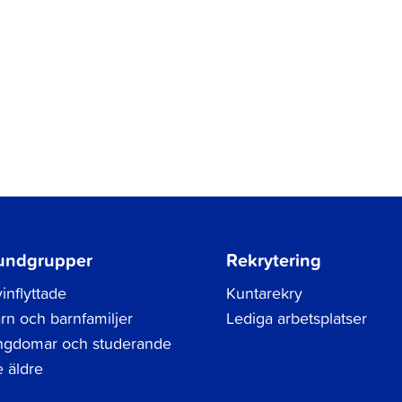
undgrupper
Rekrytering
inflyttade
Kuntarekry
rn och barnfamiljer
Lediga arbetsplatser
gdomar och studerande
 äldre