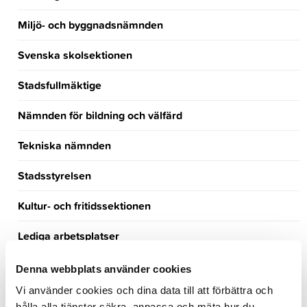
Miljö- och byggnadsnämnden
Svenska skolsektionen
Stadsfullmäktige
Nämnden för bildning och välfärd
Tekniska nämnden
Stadsstyrelsen
Kultur- och fritidssektionen
Lediga arbetsplatser
Turism
Denna webbplats använder cookies
Vi använder cookies och dina data till att förbättra och
Händelsekalender
hålla alla tjänster säkra, anpassa och mäta hur du