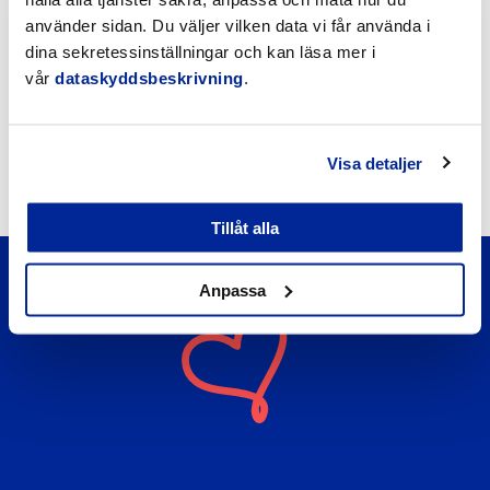
använder sidan. Du väljer vilken data vi får använda i
Möteskalender
dina sekretessinställningar och kan läsa mer i
Nyheter
vår
dataskyddsbeskrivning
.
Kungörelser
Visa detaljer
Okategoriserade
Tillåt alla
Anpassa