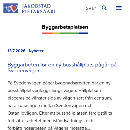
Hoppa
JAKOBSTAD
SVE
till
innehållet
FIN
Byggarbetsplatsen
ENG
13.7.2026 | Nyheter
Byggarbeten för en ny busshållplats pågår på
Svedenvägen
På Svedenvägen pågår byggnadsarbeten där en ny
busshållplats anläggs längs vägen. Hållplatsen
placeras på vänster sida av vägen sett från centrum,
nära korsningen mellan Svedenvägen och
Östanlidvägen. Efter att busshållplatsen färdigställts
fortsätter arbetet med iståndsättnings- och
förbättringsarbeten på vägens motsatta…