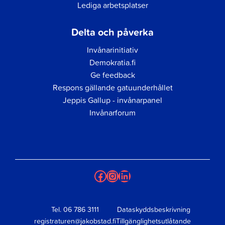
Lediga arbetsplatser
Delta och påverka
Invånarinitiativ
Demokratia.fi
Ge feedback
Respons gällande gatuunderhållet
Jeppis Gallup - invånarpanel
Invånarforum
Facebook
Instagram
LinkedIn
Tel.
06 786 3111
Dataskyddsbeskrivning
registraturen@jakobstad.fi
Tillgänglighetsutlåtande