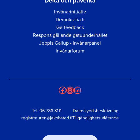
Delta och påverka
Invånarinitiativ
Demokratia.fi
Ge feedback
Respons gällande gatuunderhållet
Jeppis Gallup - invånarpanel
Invånarforum
Facebook
Instagram
LinkedIn
Tel.
06 786 3111
Dataskyddsbeskrivning
registraturen@jakobstad.fi
Tillgänglighetsutlåtande