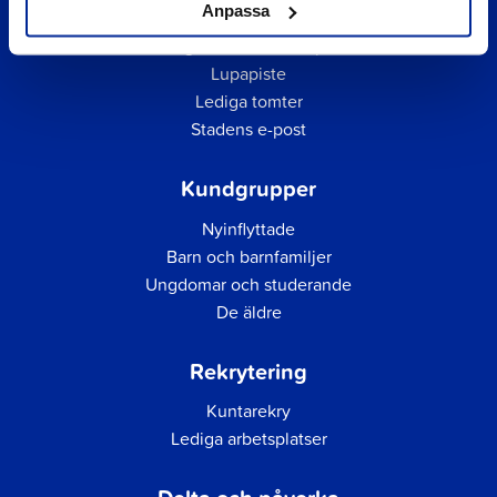
Anpassa
Daghemmens och skolornas matsedel
Faktureringsadress för inköpsfakturor
Lupapiste
Lediga tomter
Stadens e-post
Kundgrupper
Nyinflyttade
Barn och barnfamiljer
Ungdomar och studerande
De äldre
Rekrytering
Kuntarekry
Lediga arbetsplatser