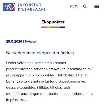
Hoppa
JAKOBSTAD
SVE
till
innehållet
FIN
Ekopunkter
ENG
25.5.2026 | Nyheter
Nätverket med ekopunkter ändras
Under våren och sommaren kommer
producentorganisationen att avsluta insamlingen av
returpapper vid 2 ekopunkter i Jakobstad. I stället
börjar Ekorosk samla in kartongförpackningar vid
dessa ekopunkter, i tillägg till glas- och
metallförpackningar samt batterier som redan samlas
in på dessa…