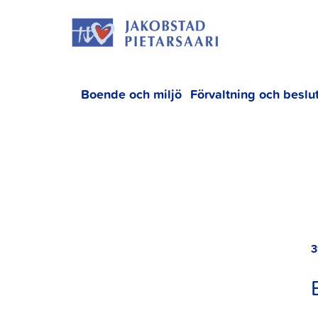
Hoppa
JAKOBS
till
innehållet
Boende och miljö
Förvaltning och beslu
3