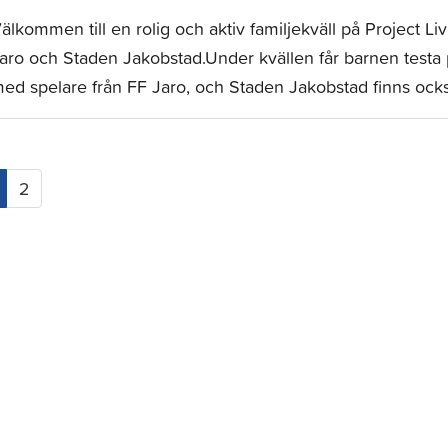
älkommen till en rolig och aktiv familjekväll på Project L
aro och Staden Jakobstad.⁠⁠Under kvällen får barnen testa p
ed spelare från FF Jaro, och Staden Jakobstad finns ock
(current)
2