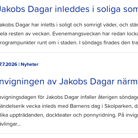
Jakobs Dagar inleddes i soliga s
akobs Dagar har inletts i soligt och somrigt väder, och 
ela resten av veckan. Evenemangsveckan har redan lockat
rogrampunkter runt om i staden. I söndags firades den tra
7.7.2026 | Nyheter
Invigningen av Jakobs Dagar närm
nvigningsdagen för Jakobs Dagar infaller återigen söndage
ändelserik vecka inleds med Barnens dag i Skolparken, 
lika uppträdanden, dockteater och ponnyridning. På invig
ävlingar…