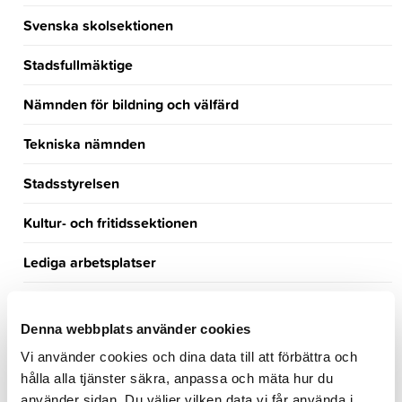
Svenska skolsektionen
Stadsfullmäktige
Nämnden för bildning och välfärd
Tekniska nämnden
Stadsstyrelsen
Kultur- och fritidssektionen
Lediga arbetsplatser
Turism
Denna webbplats använder cookies
Händelsekalender
Vi använder cookies och dina data till att förbättra och
hålla alla tjänster säkra, anpassa och mäta hur du
Möteskalender
använder sidan. Du väljer vilken data vi får använda i