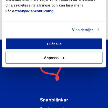
Nyheter
dina sekretessinställningar och kan läsa mer i
vår
dataskyddsbeskrivning
.
Kungörelser
Okategoriserade
Visa detaljer
Tillåt alla
Anpassa
Snabblänkar