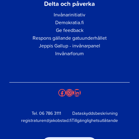
Delta och påverka
Invånarinitiativ
Demokratia.fi
Ge feedback
Respons gällande gatuunderhållet
Jeppis Gallup - invånarpanel
Invånarforum
Facebook
Instagram
LinkedIn
Tel.
06 786 3111
Dataskyddsbeskrivning
registraturen@jakobstad.fi
Tillgänglighetsutlåtande