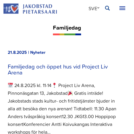
Hoppa
JAKOBSTAD
SVE
till
innehållet
FIN
Familjedag
ENG
21.8.2025 | Nyheter
Familjedag och öppet hus vid Project Liv
Arena
24.8.2025 kl. 11-14
Project Liv Arena,
Pinnonäsgatan 13, Jakobstad
Gratis inträde!
Jakobstads stads kultur- och fritidstjänster bjuder in
alla att besöka den nya arenan! Tidtabell: 11.30 Apan
Anders tvåspråkig konsert12.30 JKG13.00 Hoppipop
konsertKonferencier Antti Koivukangas Interaktiva
workshops för hela…