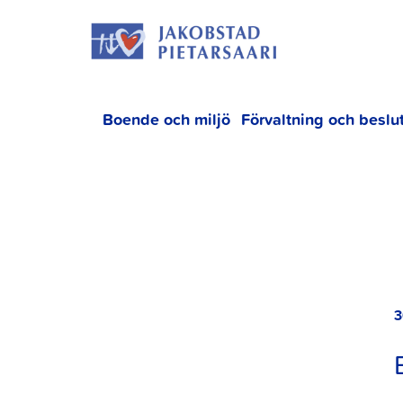
Hoppa
JAKOBS
till
innehållet
Boende och miljö
Förvaltning och beslu
3