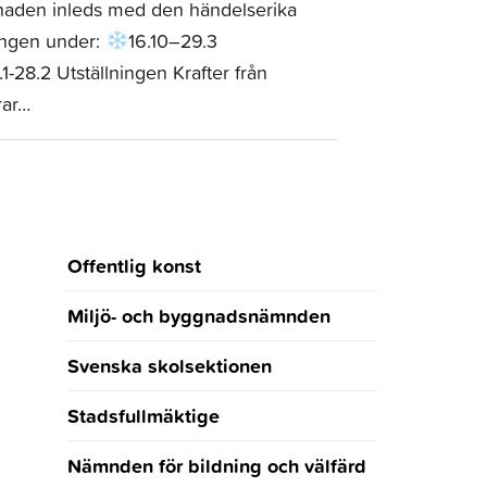
månaden inleds med den händelserika
angen under:
16.10–29.3
.1-28.2 Utställningen Krafter från
rar…
Offentlig konst
Miljö- och byggnadsnämnden
Svenska skolsektionen
Stadsfullmäktige
Nämnden för bildning och välfärd