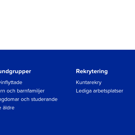
undgrupper
Rekrytering
inflyttade
Kuntarekry
rn och barnfamiljer
Lediga arbetsplatser
gdomar och studerande
 äldre