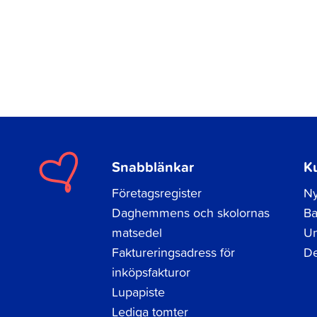
Snabblänkar
K
Företagsregister
Ny
Daghemmens och skolornas
Ba
matsedel
Un
Faktureringsadress för
De
inköpsfakturor
Lupapiste
Lediga tomter